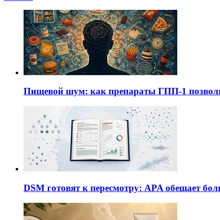
Пищевой шум: как препараты ГПП-1 позво
DSM готовят к пересмотру: APA обещает бол