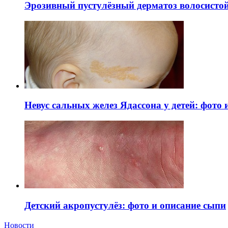
Эрозивный пустулёзный дерматоз волосистой 
Невус сальных желез Ядассона у детей: фото
Детский акропустулёз: фото и описание сыпи
Новости