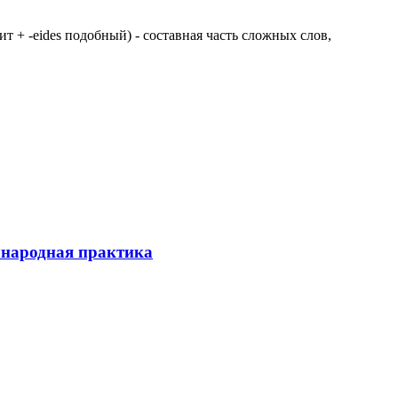
 щит + -eides подобный) - составная часть сложных слов,
ународная практика