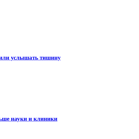
лили услышать тишину
ьше науки и клиники