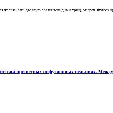
ная железа, cartilago thyroidea щитовидный хрящ, от греч. thyreos
ействий при острых инфузионных реакциях. Межд