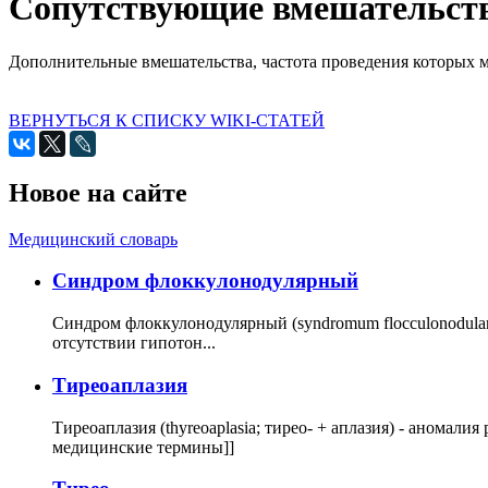
Сопутствующие вмешательст
Дополнительные вмешательства, частота проведения которых м
ВЕРНУТЬСЯ К СПИСКУ WIKI-СТАТЕЙ
Новое на сайте
Медицинский словарь
Cиндром флоккулонодулярный
Синдром флоккулонодулярный (syndromum flocculonodulare; 
отсутствии гипотон...
Тиреоаплазия
Тиреоаплазия (thyreoaplasia; тирео- + аплазия) - анома
медицинские термины]]