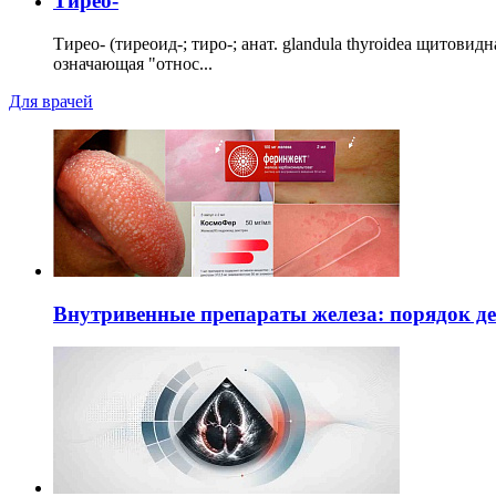
Тирео-
Тирео- (тиреоид-; тиро-; анат. glandula thyroidea щитовид
означающая "относ...
Для врачей
Внутривенные препараты железа: порядок д