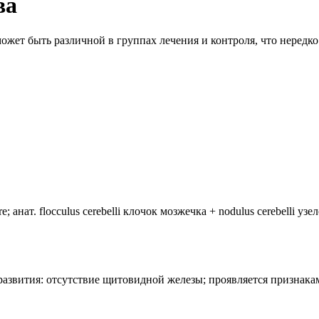
ва
ожет быть различной в группах лечения и контроля, что неред
анат. flocculus cerebelli клочок мозжечка + nodulus cerebelli уз
лия развития: отсутствие щитовидной железы; проявляется призн