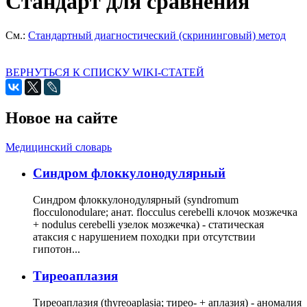
Стандарт для сравнения
См.:
Стандартный диагностический (скрининговый) метод
ВЕРНУТЬСЯ К СПИСКУ WIKI-СТАТЕЙ
Новое на сайте
Медицинский словарь
Cиндром флоккулонодулярный
Синдром флоккулонодулярный (syndromum
flocculonodulare; анат. flocculus cerebelli клочок мозжечка
+ nodulus cerebelli узелок мозжечка) - статическая
атаксия с нарушением походки при отсутствии
гипотон...
Тиреоаплазия
Тиреоаплазия (thyreoaplasia; тирео- + аплазия) - аномалия