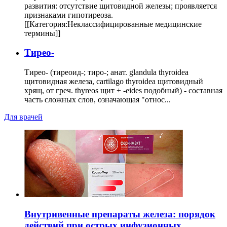
развития: отсутствие щитовидной железы; проявляется
признаками гипотиреоза.
[[Категория:Неклассифицированные медицинские
термины]]
Тирео-
Тирео- (тиреоид-; тиро-; анат. glandula thyroidea
щитовидная железа, cartilago thyroidea щитовидный
хрящ, от греч. thyreos щит + -eides подобный) - составная
часть сложных слов, означающая "относ...
Для врачей
Внутривенные препараты железа: порядок
действий при острых инфузионных