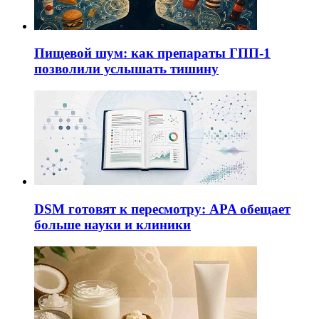
Пищевой шум: как препараты ГПП-1
позволили услышать тишину
DSM готовят к пересмотру: APA обещает
больше науки и клиники