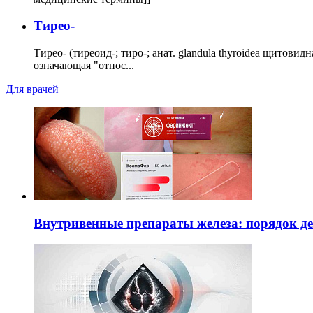
Тирео-
Тирео- (тиреоид-; тиро-; анат. glandula thyroidea щитовид
означающая "относ...
Для врачей
Внутривенные препараты железа: порядок д