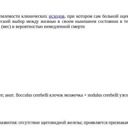
иемлемости клинических
исходов
, при котором сам больной оце
ический выбор между жизнью в своем нынешнем состоянии в т
т (мес) и вероятностью немедленной смерти
анат. flocculus cerebelli клочок мозжечка + nodulus cerebelli уз
лия развития: отсутствие щитовидной железы; проявляется призн