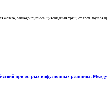
ная железа, cartilago thyroidea щитовидный хрящ, от греч. thyreos
ействий при острых инфузионных реакциях. Межд