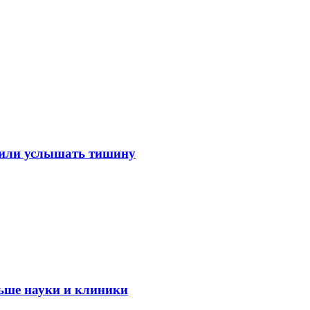
лили услышать тишину
ьше науки и клиники