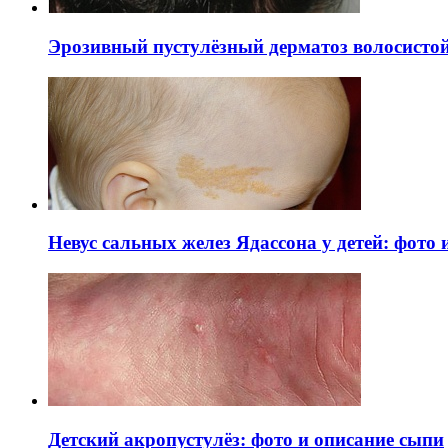
Эрозивный пустулёзный дерматоз волосистой 
Невус сальных желез Ядассона у детей: фото
Детский акропустулёз: фото и описание сыпи