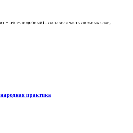
 щит + -eides подобный) - составная часть сложных слов,
ународная практика