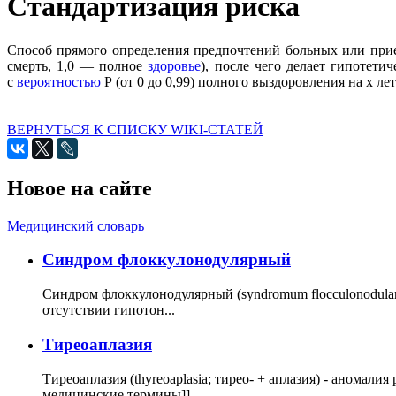
Стандартизация риска
Способ прямого определения предпочтений больных или пр
смерть, 1,0 — полное
здоровье
), после чего делает гипотет
с
вероятностью
Р (от 0 до 0,99) полного выздоровления на х ле
ВЕРНУТЬСЯ К СПИСКУ WIKI-СТАТЕЙ
Новое на сайте
Медицинский словарь
Cиндром флоккулонодулярный
Синдром флоккулонодулярный (syndromum flocculonodulare; 
отсутствии гипотон...
Тиреоаплазия
Тиреоаплазия (thyreoaplasia; тирео- + аплазия) - анома
медицинские термины]]