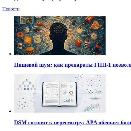
Новости
Пищевой шум: как препараты ГПП-1 позво
DSM готовят к пересмотру: APA обещает бол