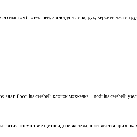
токса симптом) - отек шеи, а иногда и лица, рук, верхней части
анат. flocculus cerebelli клочок мозжечка + nodulus cerebelli уз
лия развития: отсутствие щитовидной железы; проявляется призн