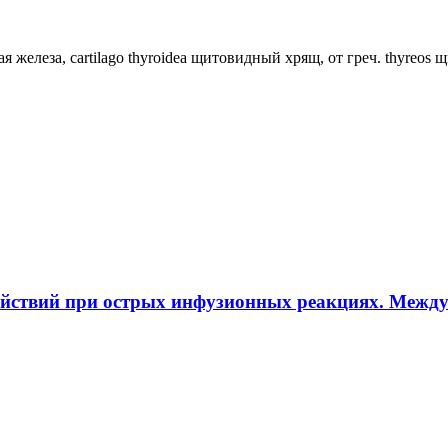
ная железа, cartilago thyroidea щитовидный хрящ, от греч. thyreos
ействий при острых инфузионных реакциях. Межд