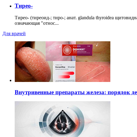
Тирео-
Тирео- (тиреоид-; тиро-; анат. glandula thyroidea щитовид
означающая "относ...
Для врачей
Внутривенные препараты железа: порядок д