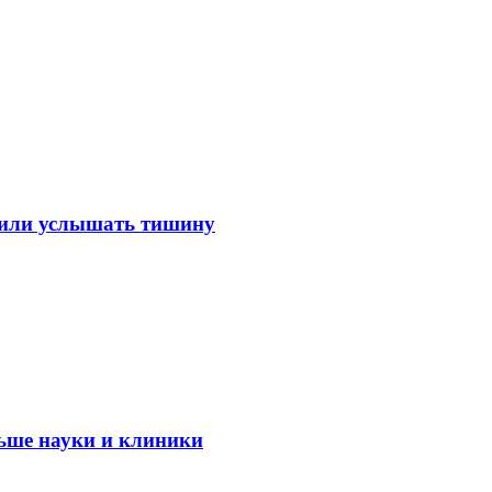
лили услышать тишину
ьше науки и клиники