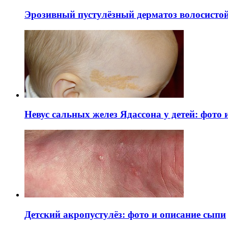
Эрозивный пустулёзный дерматоз волосистой 
Невус сальных желез Ядассона у детей: фото
Детский акропустулёз: фото и описание сыпи