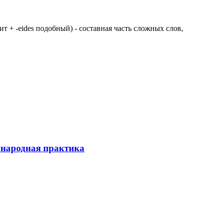
 щит + -eides подобный) - составная часть сложных слов,
ународная практика