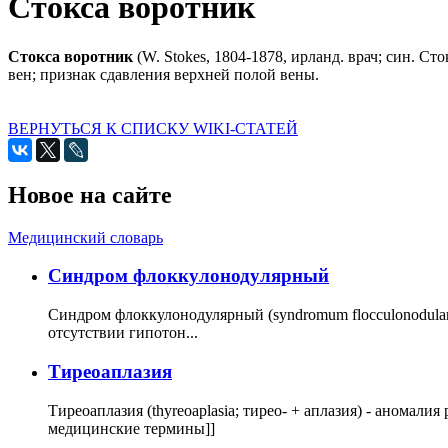
Стокса воротник
Стокса
воротник
(W. Stokes, 1804-1878, ирланд. врач; син. С
вен; признак сдавления верхней полой вены.
ВЕРНУТЬСЯ К СПИСКУ WIKI-СТАТЕЙ
Новое на сайте
Медицинский словарь
Cиндром флоккулонодулярный
Синдром флоккулонодулярный (syndromum flocculonodulare; 
отсутствии гипотон...
Тиреоаплазия
Тиреоаплазия (thyreoaplasia; тирео- + аплазия) - анома
медицинские термины]]