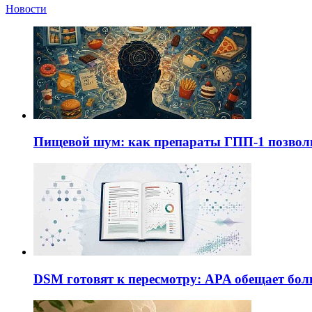
Новости
Пищевой шум: как препараты ГПП-1 позво
DSM готовят к пересмотру: APA обещает бол