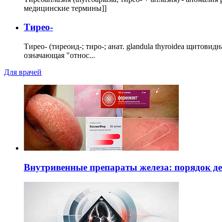
медицинские термины]]
Тирео-
Тирео- (тиреоид-; тиро-; анат. glandula thyroidea щитовид
означающая "относ...
Для врачей
Внутривенные препараты железа: порядок д