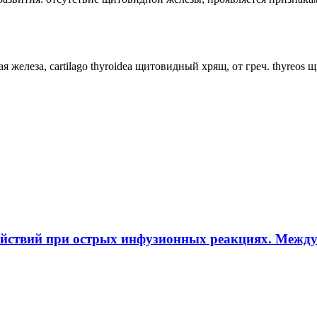
ная железа, cartilago thyroidea щитовидный хрящ, от греч. thyreos
ействий при острых инфузионных реакциях. Межд