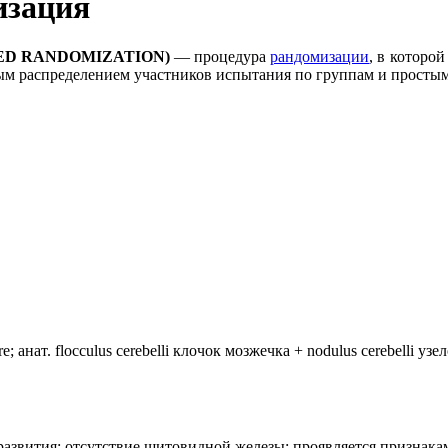
изация
ED RANDOMIZATION)
— процедура
рандомизации
, в которо
ым распределением участников испытания по группам и прост
анат. flocculus cerebelli клочок мозжечка + nodulus cerebelli уз
лия развития: отсутствие щитовидной железы; проявляется призн