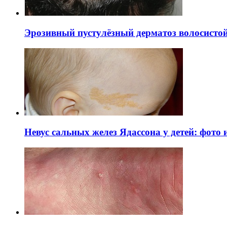
Эрозивный пустулёзный дерматоз волосистой 
Невус сальных желез Ядассона у детей: фото