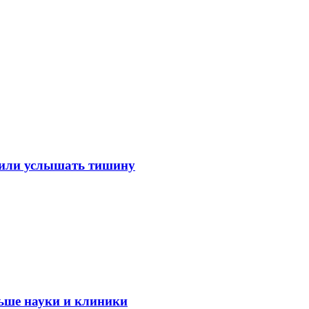
лили услышать тишину
ьше науки и клиники