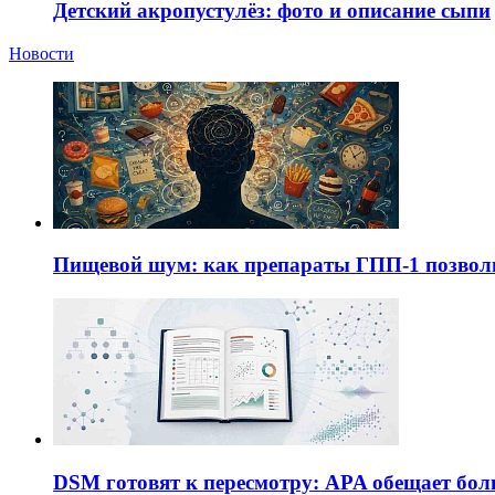
Детский акропустулёз: фото и описание сыпи
Новости
Пищевой шум: как препараты ГПП-1 позво
DSM готовят к пересмотру: APA обещает бол