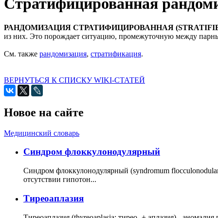
Стратифицированная рандом
РАНДОМИЗАЦИЯ СТРАТИФИЦИРОВАННАЯ (STRATIFI
из них. Это порождает ситуацию, промежуточную между парн
См. также
рандомизация
,
стратификация
.
ВЕРНУТЬСЯ К СПИСКУ WIKI-СТАТЕЙ
Новое на сайте
Медицинский словарь
Cиндром флоккулонодулярный
Синдром флоккулонодулярный (syndromum flocculonodulare; 
отсутствии гипотон...
Тиреоаплазия
Тиреоаплазия (thyreoaplasia; тирео- + аплазия) - анома