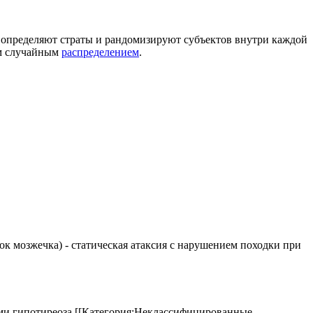
й определяют страты и рандомизируют субъектов внутри каждой
ым случайным
распределением
.
елок мозжечка) - статическая атаксия с нарушением походки при
аками гипотиреоза.[[Категория:Неклассифицированные