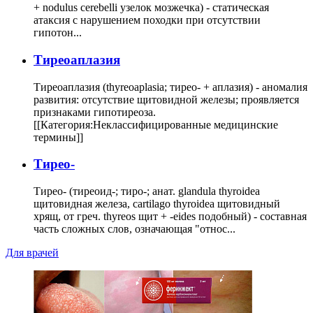
+ nodulus cerebelli узелок мозжечка) - статическая
атаксия с нарушением походки при отсутствии
гипотон...
Тиреоаплазия
Тиреоаплазия (thyreoaplasia; тирео- + аплазия) - аномалия
развития: отсутствие щитовидной железы; проявляется
признаками гипотиреоза.
[[Категория:Неклассифицированные медицинские
термины]]
Тирео-
Тирео- (тиреоид-; тиро-; анат. glandula thyroidea
щитовидная железа, cartilago thyroidea щитовидный
хрящ, от греч. thyreos щит + -eides подобный) - составная
часть сложных слов, означающая "относ...
Для врачей