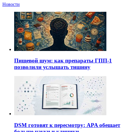
Новости
Пищевой шум: как препараты ГПП-1
позволили услышать тишину
DSM готовят к пересмотру: APA обещает
больше науки и клиники