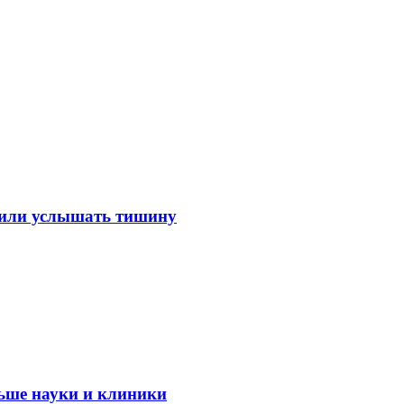
лили услышать тишину
ьше науки и клиники