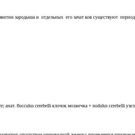
развитии зародыша и отдельных его зачат ков существуют пери
анат. flocculus cerebelli клочок мозжечка + nodulus cerebelli уз
лия развития: отсутствие щитовидной железы; проявляется призн