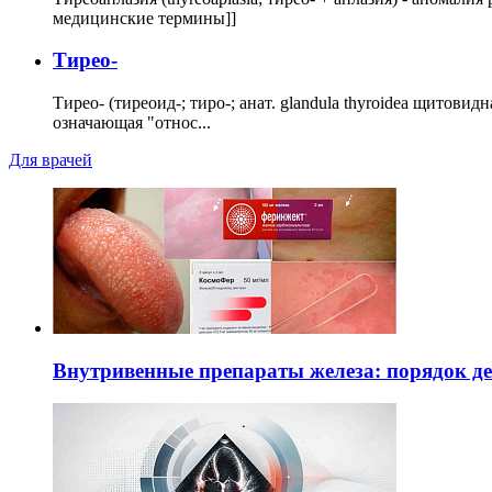
медицинские термины]]
Тирео-
Тирео- (тиреоид-; тиро-; анат. glandula thyroidea щитовид
означающая "относ...
Для врачей
Внутривенные препараты железа: порядок д