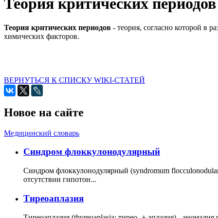
Теория критических периодов
Теория критических периодов
- теория, согласно которой в 
химических факторов.
ВЕРНУТЬСЯ К СПИСКУ WIKI-СТАТЕЙ
Новое на сайте
Медицинский словарь
Cиндром флоккулонодулярный
Синдром флоккулонодулярный (syndromum flocculonodulare; 
отсутствии гипотон...
Тиреоаплазия
Тиреоаплазия (thyreoaplasia; тирео- + аплазия) - анома