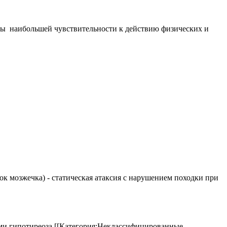
оды наибольшей чувствительности к действию физических и
елок мозжечка) - статическая атаксия с нарушением походки при
аками гипотиреоза.[[Категория:Неклассифицированные