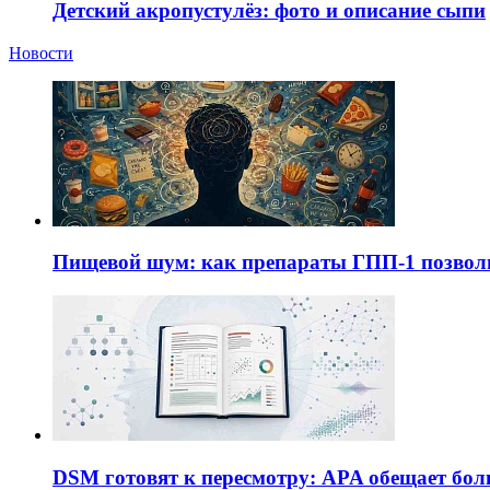
Детский акропустулёз: фото и описание сыпи
Новости
Пищевой шум: как препараты ГПП-1 позво
DSM готовят к пересмотру: APA обещает бол