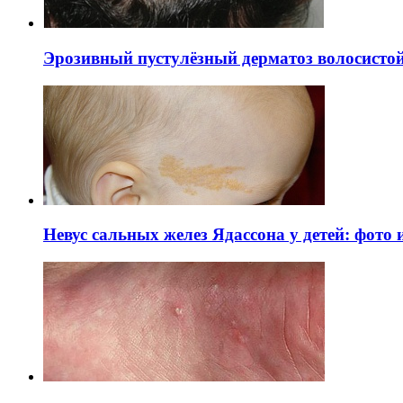
Эрозивный пустулёзный дерматоз волосистой 
Невус сальных желез Ядассона у детей: фото