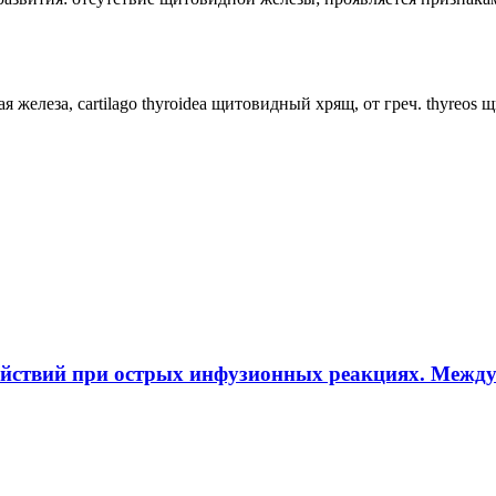
ная железа, cartilago thyroidea щитовидный хрящ, от греч. thyreos
ействий при острых инфузионных реакциях. Межд