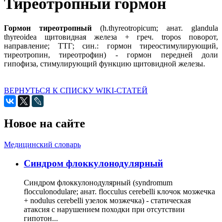
Тиреотропный гормон
Гормон тиреотропный
(h.thyreotropicum; анат. glandula
thyreoidea щитовидная железа + греч. tropos поворот,
направление; ТТГ; син.: гормон тиреостимулирующий,
тиреотропин, тиреотрофин) - гормон передней доли
гипофиза, стимулирующий функцию щитовидной железы.
ВЕРНУТЬСЯ К СПИСКУ WIKI-СТАТЕЙ
Новое на сайте
Медицинский словарь
Cиндром флоккулонодулярный
Синдром флоккулонодулярный (syndromum
flocculonodulare; анат. flocculus cerebelli клочок мозжечка
+ nodulus cerebelli узелок мозжечка) - статическая
атаксия с нарушением походки при отсутствии
гипотон...