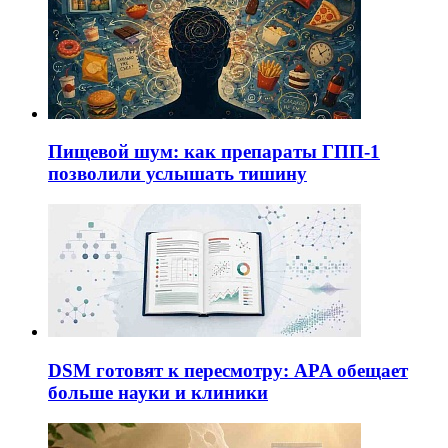
Пищевой шум: как препараты ГПП-1
позволили услышать тишину
DSM готовят к пересмотру: APA обещает
больше науки и клиники