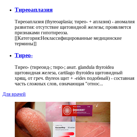
Тиреоаплазия
Тиреоаплазия (thyreoaplasia; тирео- + аплазия) - аномалия
развития: отсутствие щитовидной железы; проявляется
признаками гипотиреоза.
[[Категория:Неклассифицированные медицинские
термины]]
Тирео-
Тирео- (тиреоид-; тиро-; анат. glandula thyroidea
щитовидная железа, cartilago thyroidea щитовидный
хрящ, от греч. thyreos щит + -eides подобный) - составная
часть сложных слов, означающая "относ...
Для врачей