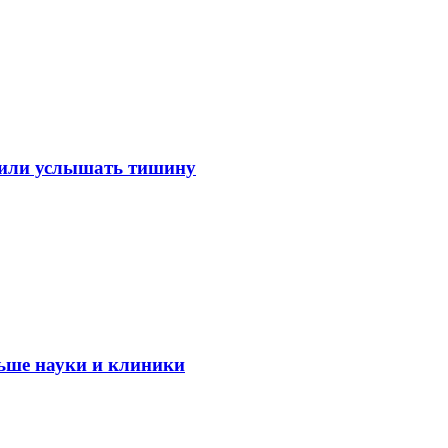
лили услышать тишину
ьше науки и клиники