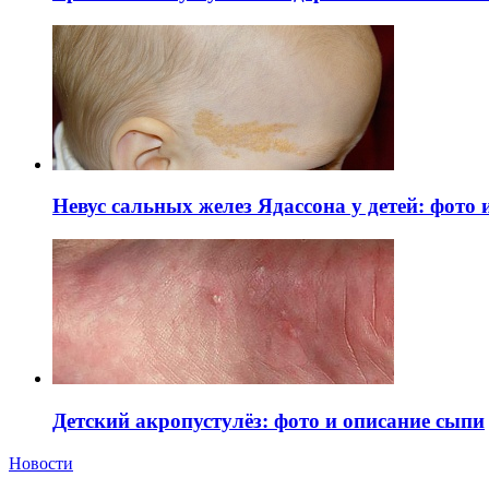
Невус сальных желез Ядассона у детей: фото
Детский акропустулёз: фото и описание сыпи
Новости