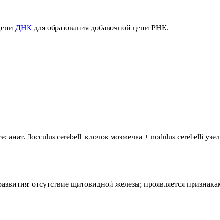
цепи
ДНК
для образования добавочной цепи РНК.
анат. flocculus cerebelli клочок мозжечка + nodulus cerebelli уз
лия развития: отсутствие щитовидной железы; проявляется призн