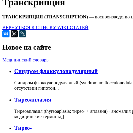
Транскрипция
ТРАНСКРИПЦИЯ (TRANSCRIPTION)
— воспроизводство 
ВЕРНУТЬСЯ К СПИСКУ WIKI-СТАТЕЙ
Новое на сайте
Медицинский словарь
Cиндром флоккулонодулярный
Синдром флоккулонодулярный (syndromum flocculonodulare; 
отсутствии гипотон...
Тиреоаплазия
Тиреоаплазия (thyreoaplasia; тирео- + аплазия) - анома
медицинские термины]]
Тирео-