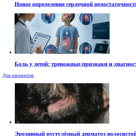
Новое определение сердечной недостаточност
Боль у детей: тревожные признаки и диагнос
Для пациентов
Эрозивный пустулёзный дерматоз волосистой 