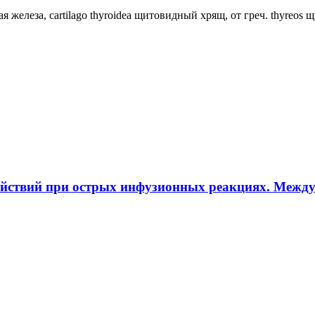
ная железа, cartilago thyroidea щитовидный хрящ, от греч. thyreos
ействий при острых инфузионных реакциях. Межд