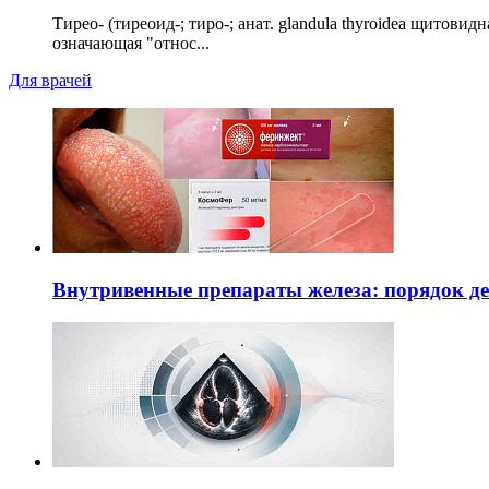
Тирео- (тиреоид-; тиро-; анат. glandula thyroidea щитовид
означающая "относ...
Для врачей
Внутривенные препараты железа: порядок д