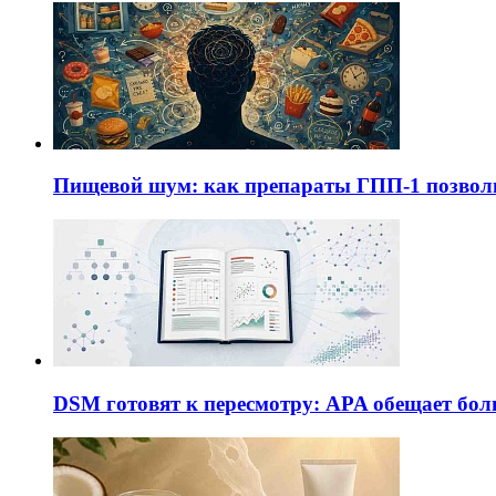
Пищевой шум: как препараты ГПП-1 позво
DSM готовят к пересмотру: APA обещает бол