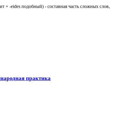
 щит + -eides подобный) - составная часть сложных слов,
ународная практика