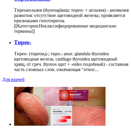
Тиреоаплазия (thyreoaplasia; тирео- + аплазия) - аномалия
развития: отсутствие щитовидной железы; проявляется
признаками гипотиреоза.
[[Категория:Неклассифицированные медицинские
термины]]
Тирео-
Тирео- (тиреоид-; тиро-; анат. glandula thyroidea
щитовидная железа, cartilago thyroidea щитовидный
хрящ, от греч. thyreos щит + -eides подобный) - составная
часть сложных слов, означающая "относ...
Для врачей