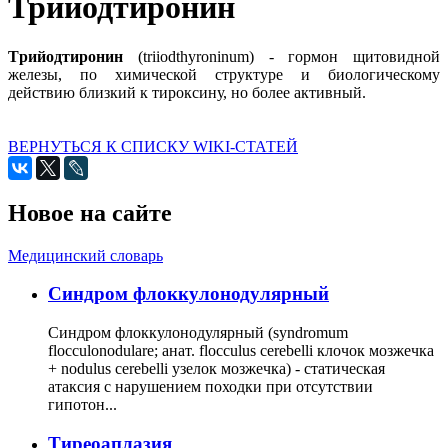
Трийодтиронин
Tрийодтиронин
(triiodthyroninum) - гормон щитовидной
железы, по химической структуре и биологическому
действию близкий к тироксину, но более активный.
ВЕРНУТЬСЯ К СПИСКУ WIKI-СТАТЕЙ
Новое на сайте
Медицинский словарь
Cиндром флоккулонодулярный
Синдром флоккулонодулярный (syndromum
flocculonodulare; анат. flocculus cerebelli клочок мозжечка
+ nodulus cerebelli узелок мозжечка) - статическая
атаксия с нарушением походки при отсутствии
гипотон...
Тиреоаплазия