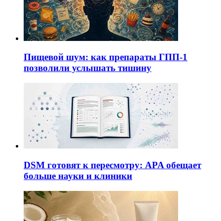
Пищевой шум: как препараты ГПП-1
позволили услышать тишину
DSM готовят к пересмотру: APA обещает
больше науки и клиники