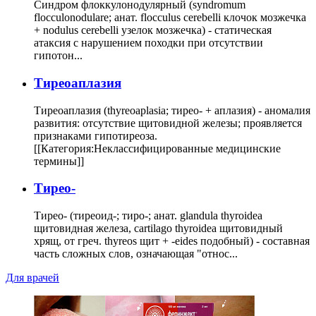
Синдром флоккулонодулярный (syndromum
flocculonodulare; анат. flocculus cerebelli клочок мозжечка
+ nodulus cerebelli узелок мозжечка) - статическая
атаксия с нарушением походки при отсутствии
гипотон...
Тиреоаплазия
Тиреоаплазия (thyreoaplasia; тирео- + аплазия) - аномалия
развития: отсутствие щитовидной железы; проявляется
признаками гипотиреоза.
[[Категория:Неклассифицированные медицинские
термины]]
Тирео-
Тирео- (тиреоид-; тиро-; анат. glandula thyroidea
щитовидная железа, cartilago thyroidea щитовидный
хрящ, от греч. thyreos щит + -eides подобный) - составная
часть сложных слов, означающая "относ...
Для врачей