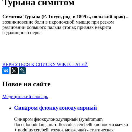
Турына симптом
Симптом Турына (F. Turyn, род. в 1899 г., польский врач)
-
возникновение боли в икроножной мышце при резком
разгибании большого пальца стопы; признак неврита
седалищного нерва.
ВЕРНУТЬСЯ К СПИСКУ WIKI-СТАТЕЙ
Новое на сайте
Медицинский словарь
Cиндром флоккулонодулярный
Синдром флоккулонодулярный (syndromum
flocculonodulare; анат. flocculus cerebelli клочок мозжечка
+ nodulus cerebelli узелок мозжечка) - статическая