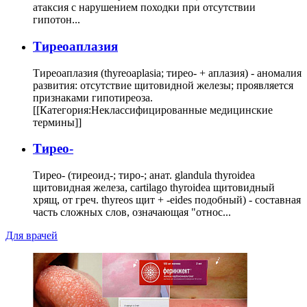
атаксия с нарушением походки при отсутствии
гипотон...
Тиреоаплазия
Тиреоаплазия (thyreoaplasia; тирео- + аплазия) - аномалия
развития: отсутствие щитовидной железы; проявляется
признаками гипотиреоза.
[[Категория:Неклассифицированные медицинские
термины]]
Тирео-
Тирео- (тиреоид-; тиро-; анат. glandula thyroidea
щитовидная железа, cartilago thyroidea щитовидный
хрящ, от греч. thyreos щит + -eides подобный) - составная
часть сложных слов, означающая "относ...
Для врачей