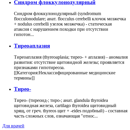
Cиндром флоккулонодулярный
Синдром флоккулонодулярный (syndromum
flocculonodulare; анат. flocculus cerebelli клочок мозжечка
+ nodulus cerebelli узелок мозжечка) - статическая
атаксия с нарушением походки при отсутствии
гипотон...
Тиреоаплазия
Тиреоаплазия (thyreoaplasia; тирео- + аплазия) - аномалия
развития: отсутствие щитовидной железы; проявляется
признаками гипотиреоза.
[[Категория:Неклассифицированные медицинские
термины]]
Тирео-
Тирео- (тиреоид-; тиро-; анат. glandula thyroidea
щитовидная железа, cartilago thyroidea щитовидный
хрящ, от греч. thyreos щит + -eides подобный) - составная
часть сложных слов, означающая "относ...
Для врачей