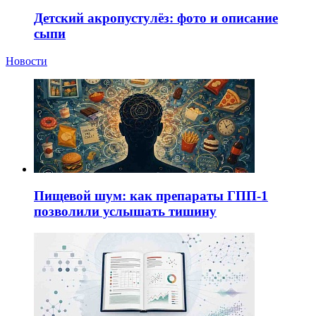
Детский акропустулёз: фото и описание
сыпи
Новости
Пищевой шум: как препараты ГПП-1
позволили услышать тишину