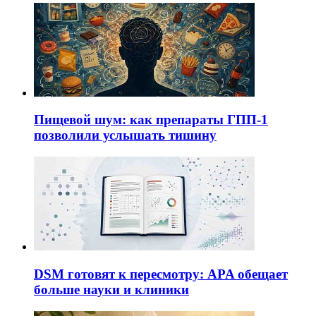
Пищевой шум: как препараты ГПП-1
позволили услышать тишину
DSM готовят к пересмотру: APA обещает
больше науки и клиники