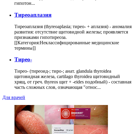
гипотон...
Тиреоаплазия
Тиреоаплазия (thyreoaplasia; тирео- + аплазия) - аномалия
развития: отсутствие щитовидной железы; проявляется
признаками гипотиреоза.
[[Категория:Неклассифицированные медицинские
термины]]
Тирео-
Тирео- (тиреоид-; тиро-; анат. glandula thyroidea
щитовидная железа, cartilago thyroidea щитовидный
хрящ, от греч. thyreos щит + -eides подобный) - составная
часть сложных слов, означающая "относ...
Для врачей