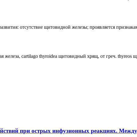
лия развития: отсутствие щитовидной железы; проявляется призн
ная железа, cartilago thyroidea щитовидный хрящ, от греч. thyreos
ействий при острых инфузионных реакциях. Межд