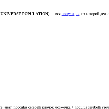
E, UNIVERSE POPULATION)
— вся
популяция
, из которой дела
анат. flocculus cerebelli клочок мозжечка + nodulus cerebelli уз