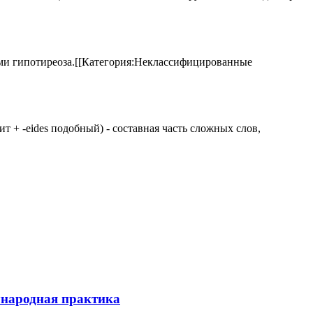
аками гипотиреоза.[[Категория:Неклассифицированные
 щит + -eides подобный) - составная часть сложных слов,
ународная практика