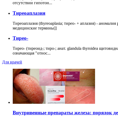
отсутствии гипотон...
Тиреоаплазия
Тиреоаплазия (thyreoaplasia; тирео- + аплазия) - анома
медицинские термины]]
Тирео-
Тирео- (тиреоид-; тиро-; анат. glandula thyroidea щитовид
означающая "относ...
Для врачей
Внутривенные препараты железа: порядок д