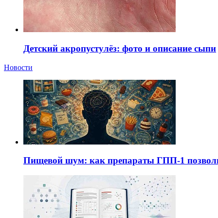
Детский акропустулёз: фото и описание сыпи
Новости
Пищевой шум: как препараты ГПП-1 позво