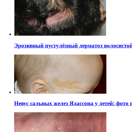
Эрозивный пустулёзный дерматоз волосистой 
Невус сальных желез Ядассона у детей: фото