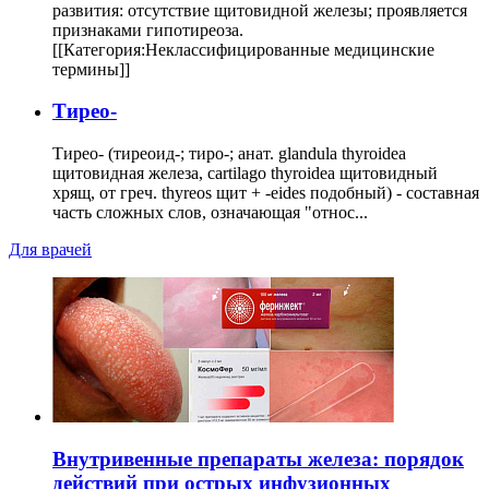
развития: отсутствие щитовидной железы; проявляется
признаками гипотиреоза.
[[Категория:Неклассифицированные медицинские
термины]]
Тирео-
Тирео- (тиреоид-; тиро-; анат. glandula thyroidea
щитовидная железа, cartilago thyroidea щитовидный
хрящ, от греч. thyreos щит + -eides подобный) - составная
часть сложных слов, означающая "относ...
Для врачей
Внутривенные препараты железа: порядок
действий при острых инфузионных