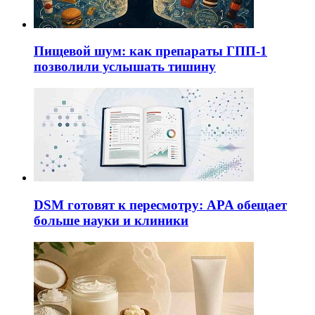
Пищевой шум: как препараты ГПП-1
позволили услышать тишину
DSM готовят к пересмотру: APA обещает
больше науки и клиники