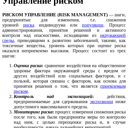
Управление риском
РИСКОМ УПРАВЛЕНИЕ (RISK MANAGEMENT)
— шаги,
предпринятые для изменения, т.е. снижения
уровней
риска
индивидуума или
популяции
. Процесс
администрирования, принятия решений и активного
контроля над опасностями, исходящими из
окружающей
среды
, приводящими к развитию заболеваний, такими, как
токсичные вещества, уровень которых при оценке риска
оказался неприемлемо высоким. Процесс состоит из трех
шагов:
Оценка риска
:
сравнение воздействия на общественное
здоровье фактора окружающей среды с вредом от
других воздействий или социальных факторов, и с
пользой, которая связана с фактором, как основа для
принятия решения о том, что является
приемлемым
риском
.
Контроль над экспозицией
:
действия,
предпринимаемые для сдерживания
экспозиции
ниже
допустимого максимального предела.
Мониторинг риска
:
процесс измерения снижения риска
после того, как были предприняты меры по контролю
над ним, с целью переоценки риска и, в случае
необходимости, начала дальнейших мероприятий.