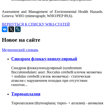
Assessment and Management of Environmental Health Hazards.
Geneva: WHO (mimeograph; WHO/PEP 89,6).
ВЕРНУТЬСЯ К СПИСКУ WIKI-СТАТЕЙ
Новое на сайте
Медицинский словарь
Cиндром флоккулонодулярный
Синдром флоккулонодулярный (syndromum
flocculonodulare; анат. flocculus cerebelli клочок мозжечка
+ nodulus cerebelli узелок мозжечка) - статическая
атаксия с нарушением походки при отсутствии
гипотон...
Тиреоаплазия
Тиреоаплазия (thyreoaplasia; тирео- + аплазия) - аномалия