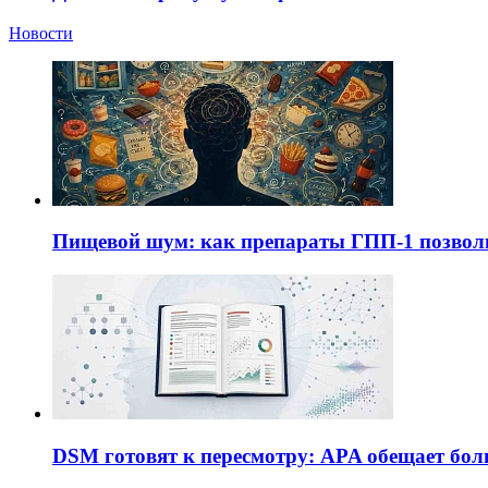
Новости
Пищевой шум: как препараты ГПП-1 позво
DSM готовят к пересмотру: APA обещает бол