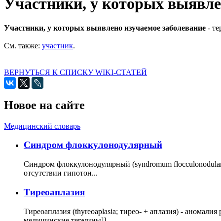
Участники, у которых выявле
Участники, у которых выявлено изучаемое заболевание
- т
См. также:
участник
.
ВЕРНУТЬСЯ К СПИСКУ WIKI-СТАТЕЙ
Новое на сайте
Медицинский словарь
Cиндром флоккулонодулярный
Синдром флоккулонодулярный (syndromum flocculonodulare; 
отсутствии гипотон...
Тиреоаплазия
Тиреоаплазия (thyreoaplasia; тирео- + аплазия) - анома
медицинские термины]]