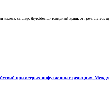
ная железа, cartilago thyroidea щитовидный хрящ, от греч. thyreos
ействий при острых инфузионных реакциях. Межд