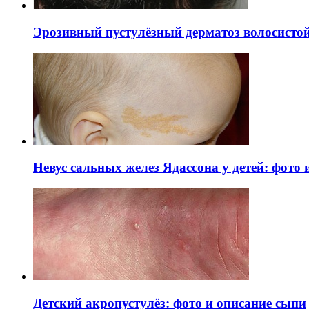
Эрозивный пустулёзный дерматоз волосистой 
Невус сальных желез Ядассона у детей: фото
Детский акропустулёз: фото и описание сыпи