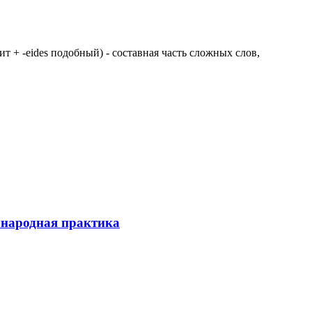
 щит + -eides подобный) - составная часть сложных слов,
ународная практика