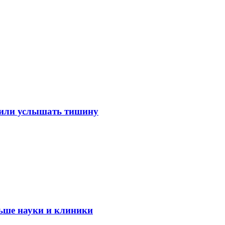
лили услышать тишину
ьше науки и клиники