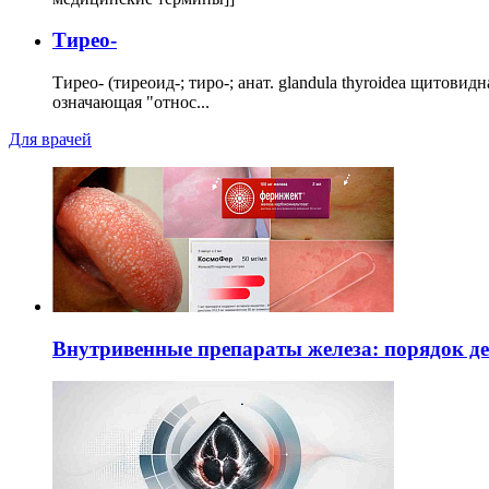
Тирео-
Тирео- (тиреоид-; тиро-; анат. glandula thyroidea щитовид
означающая "относ...
Для врачей
Внутривенные препараты железа: порядок д