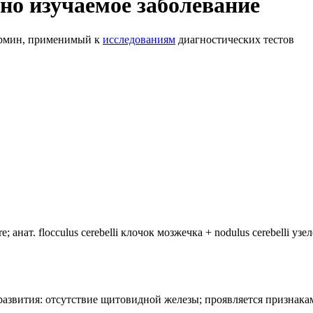
но изучаемое заболевание
ермин, применимый к
исследованиям
диагностических тестов
анат. flocculus cerebelli клочок мозжечка + nodulus cerebelli уз
лия развития: отсутствие щитовидной железы; проявляется призн