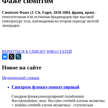
Фаже симптом
Симптом Фаже (J. Ch. Faget, 1818-1884, франц. врач)
-
относительная или истинная брадикардия при высокой
температуре тела, наблюдаемая во втором периоде желтой
лихорадки.
ВЕРНУТЬСЯ К СПИСКУ WIKI-СТАТЕЙ
Новое на сайте
Медицинский словарь
Cиндром флоккулонодулярный
Синдром флоккулонодулярный (syndromum
flocculonodulare; анат. flocculus cerebelli клочок мозжечка
+ nodulus cerebelli узелок мозжечка) - статическая