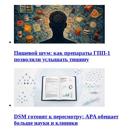
Пищевой шум: как препараты ГПП-1
позволили услышать тишину
DSM готовят к пересмотру: APA обещает
больше науки и клиники