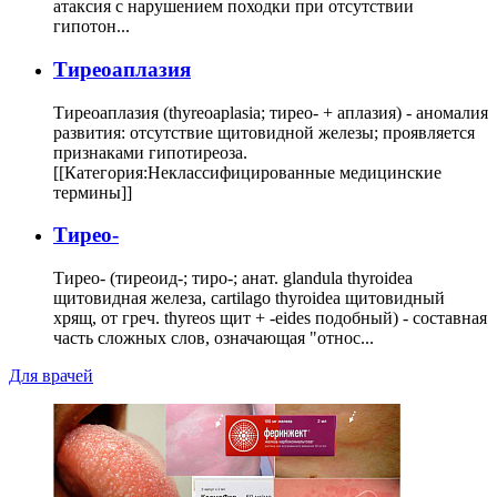
атаксия с нарушением походки при отсутствии
гипотон...
Тиреоаплазия
Тиреоаплазия (thyreoaplasia; тирео- + аплазия) - аномалия
развития: отсутствие щитовидной железы; проявляется
признаками гипотиреоза.
[[Категория:Неклассифицированные медицинские
термины]]
Тирео-
Тирео- (тиреоид-; тиро-; анат. glandula thyroidea
щитовидная железа, cartilago thyroidea щитовидный
хрящ, от греч. thyreos щит + -eides подобный) - составная
часть сложных слов, означающая "относ...
Для врачей