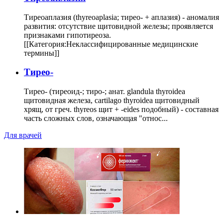
Тиреоаплазия (thyreoaplasia; тирео- + аплазия) - аномалия
развития: отсутствие щитовидной железы; проявляется
признаками гипотиреоза.
[[Категория:Неклассифицированные медицинские
термины]]
Тирео-
Тирео- (тиреоид-; тиро-; анат. glandula thyroidea
щитовидная железа, cartilago thyroidea щитовидный
хрящ, от греч. thyreos щит + -eides подобный) - составная
часть сложных слов, означающая "относ...
Для врачей