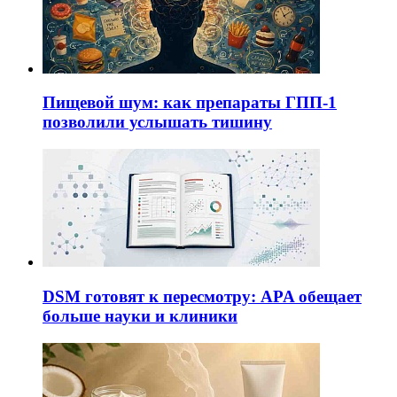
Пищевой шум: как препараты ГПП-1
позволили услышать тишину
DSM готовят к пересмотру: APA обещает
больше науки и клиники