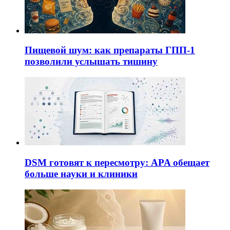
Пищевой шум: как препараты ГПП-1
позволили услышать тишину
DSM готовят к пересмотру: APA обещает
больше науки и клиники