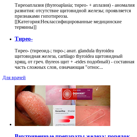
Тиреоаплазия (thyreoaplasia; тирео- + аплазия) - аномалия
развития: отсутствие щитовидной железы; проявляется
признаками гипотиреоза.
[[Категория:Неклассифицированные медицинские
термины]]
Тирео-
Тирео- (тиреоид-; тиро-; анат. glandula thyroidea
щитовидная железа, cartilago thyroidea щитовидный
хрящ, от греч. thyreos щит + -eides подобный) - составная
часть сложных слов, означающая "относ...
Для врачей
Внутривенные препараты железа: порядок