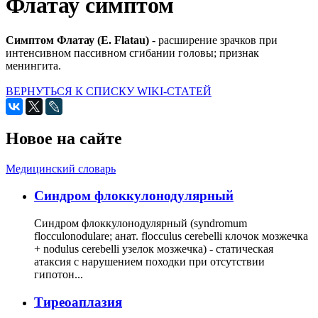
Флатау симптом
Симптом Флатау (Е. Flatau)
- расширение зрачков при
интенсивном пассивном сгибании головы; признак
менингита.
ВЕРНУТЬСЯ К СПИСКУ WIKI-СТАТЕЙ
Новое на сайте
Медицинский словарь
Cиндром флоккулонодулярный
Синдром флоккулонодулярный (syndromum
flocculonodulare; анат. flocculus cerebelli клочок мозжечка
+ nodulus cerebelli узелок мозжечка) - статическая
атаксия с нарушением походки при отсутствии
гипотон...
Тиреоаплазия