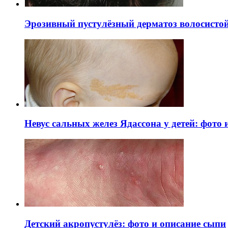
Эрозивный пустулёзный дерматоз волосистой 
Невус сальных желез Ядассона у детей: фото
Детский акропустулёз: фото и описание сыпи