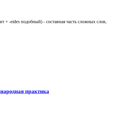
 щит + -eides подобный) - составная часть сложных слов,
ународная практика