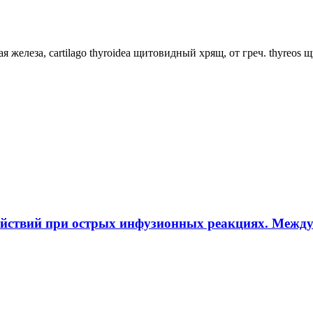
ная железа, cartilago thyroidea щитовидный хрящ, от греч. thyreos
ействий при острых инфузионных реакциях. Межд