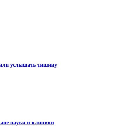
лили услышать тишину
ьше науки и клиники