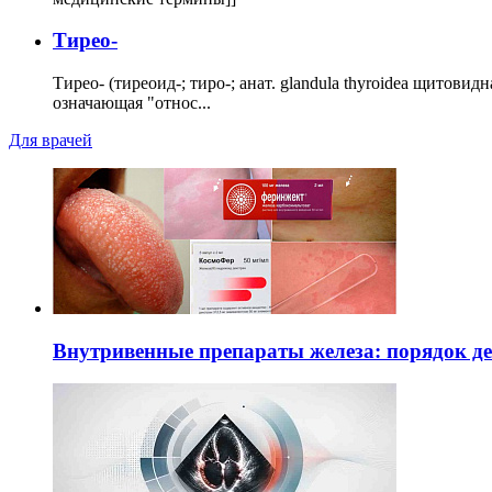
Тирео-
Тирео- (тиреоид-; тиро-; анат. glandula thyroidea щитовид
означающая "относ...
Для врачей
Внутривенные препараты железа: порядок д