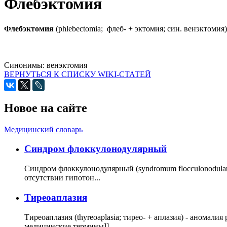
Флебэктомия
Флебэктомия
(phlebectomia; флеб- + эктомия; син. венэктомия
Синонимы:
венэктомия
ВЕРНУТЬСЯ К СПИСКУ WIKI-СТАТЕЙ
Новое на сайте
Медицинский словарь
Cиндром флоккулонодулярный
Синдром флоккулонодулярный (syndromum flocculonodulare; 
отсутствии гипотон...
Тиреоаплазия
Тиреоаплазия (thyreoaplasia; тирео- + аплазия) - анома
медицинские термины]]