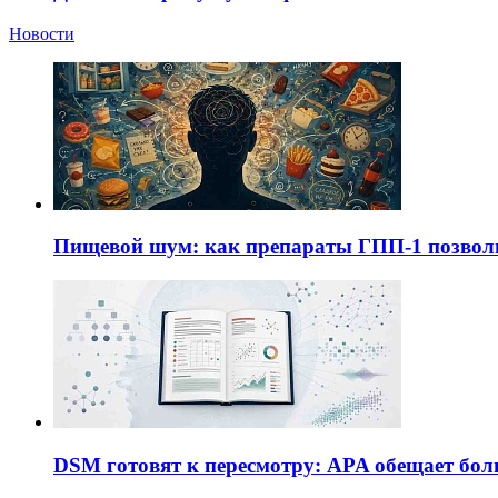
Новости
Пищевой шум: как препараты ГПП-1 позво
DSM готовят к пересмотру: APA обещает бол