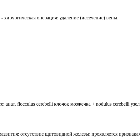
) - хирургическая операция: удаление (иссечение) вены.
анат. flocculus cerebelli клочок мозжечка + nodulus cerebelli уз
лия развития: отсутствие щитовидной железы; проявляется призн