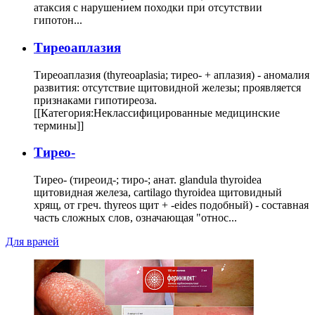
атаксия с нарушением походки при отсутствии
гипотон...
Тиреоаплазия
Тиреоаплазия (thyreoaplasia; тирео- + аплазия) - аномалия
развития: отсутствие щитовидной железы; проявляется
признаками гипотиреоза.
[[Категория:Неклассифицированные медицинские
термины]]
Тирео-
Тирео- (тиреоид-; тиро-; анат. glandula thyroidea
щитовидная железа, cartilago thyroidea щитовидный
хрящ, от греч. thyreos щит + -eides подобный) - составная
часть сложных слов, означающая "относ...
Для врачей