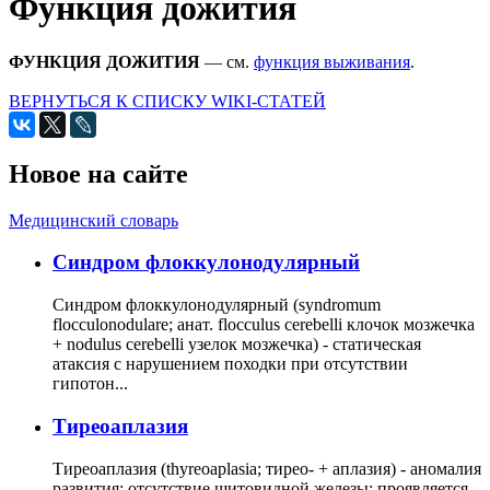
Функция дожития
ФУНКЦИЯ ДОЖИТИЯ
— см.
функция выживания
.
ВЕРНУТЬСЯ К СПИСКУ WIKI-СТАТЕЙ
Новое на сайте
Медицинский словарь
Cиндром флоккулонодулярный
Синдром флоккулонодулярный (syndromum
flocculonodulare; анат. flocculus cerebelli клочок мозжечка
+ nodulus cerebelli узелок мозжечка) - статическая
атаксия с нарушением походки при отсутствии
гипотон...
Тиреоаплазия
Тиреоаплазия (thyreoaplasia; тирео- + аплазия) - аномалия
развития: отсутствие щитовидной железы; проявляется