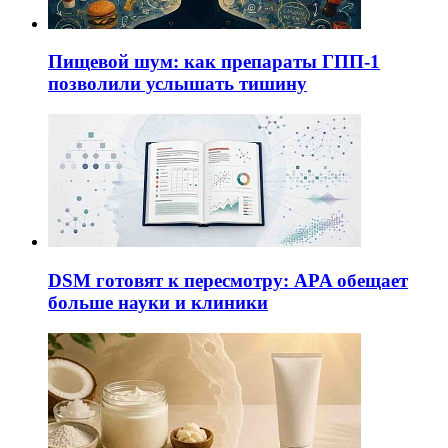
Пищевой шум: как препараты ГПП-1
позволили услышать тишину
DSM готовят к пересмотру: APA обещает
больше науки и клиники