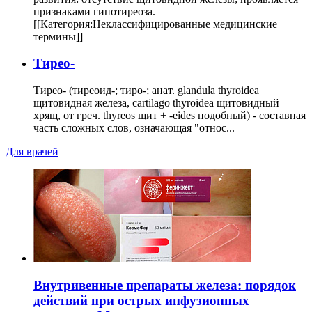
признаками гипотиреоза.
[[Категория:Неклассифицированные медицинские
термины]]
Тирео-
Тирео- (тиреоид-; тиро-; анат. glandula thyroidea
щитовидная железа, cartilago thyroidea щитовидный
хрящ, от греч. thyreos щит + -eides подобный) - составная
часть сложных слов, означающая "относ...
Для врачей
Внутривенные препараты железа: порядок
действий при острых инфузионных