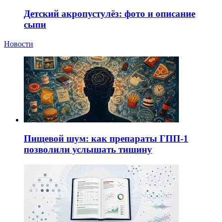
Детский акропустулёз: фото и описание
сыпи
Новости
Пищевой шум: как препараты ГПП-1
позволили услышать тишину