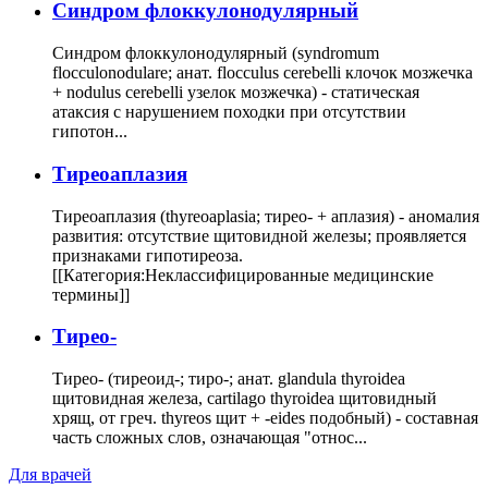
Cиндром флоккулонодулярный
Синдром флоккулонодулярный (syndromum
flocculonodulare; анат. flocculus cerebelli клочок мозжечка
+ nodulus cerebelli узелок мозжечка) - статическая
атаксия с нарушением походки при отсутствии
гипотон...
Тиреоаплазия
Тиреоаплазия (thyreoaplasia; тирео- + аплазия) - аномалия
развития: отсутствие щитовидной железы; проявляется
признаками гипотиреоза.
[[Категория:Неклассифицированные медицинские
термины]]
Тирео-
Тирео- (тиреоид-; тиро-; анат. glandula thyroidea
щитовидная железа, cartilago thyroidea щитовидный
хрящ, от греч. thyreos щит + -eides подобный) - составная
часть сложных слов, означающая "относ...
Для врачей