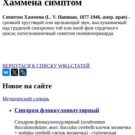
Хаммена симптом
Симптом Хаммена (L. V. Hamman, 1877-1946, амер. врач)
-
громкий хрустящий или щелкающий звук, выслушиваемый
над грудиной синхронно той или иной фазе сердечного
цикла; патогномоничный симптом пневмоперикарда.
ВЕРНУТЬСЯ К СПИСКУ WIKI-СТАТЕЙ
Новое на сайте
Медицинский словарь
Cиндром флоккулонодулярный
Синдром флоккулонодулярный (syndromum
flocculonodulare; анат. flocculus cerebelli клочок мозжечка
+ nodulus cerebelli узелок мозжечка) - статическая