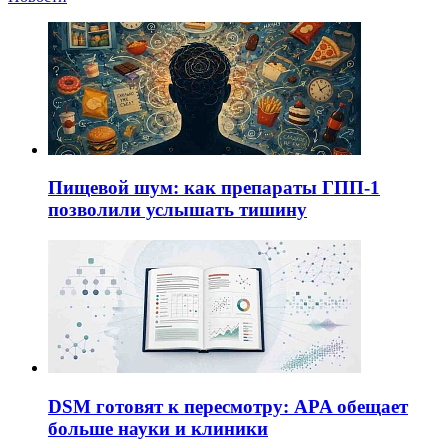
Пищевой шум: как препараты ГПП-1
позволили услышать тишину
DSM готовят к пересмотру: APA обещает
больше науки и клиники