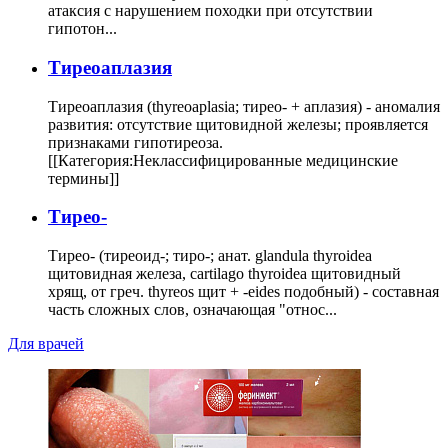
атаксия с нарушением походки при отсутствии
гипотон...
Тиреоаплазия
Тиреоаплазия (thyreoaplasia; тирео- + аплазия) - аномалия
развития: отсутствие щитовидной железы; проявляется
признаками гипотиреоза.
[[Категория:Неклассифицированные медицинские
термины]]
Тирео-
Тирео- (тиреоид-; тиро-; анат. glandula thyroidea
щитовидная железа, cartilago thyroidea щитовидный
хрящ, от греч. thyreos щит + -eides подобный) - составная
часть сложных слов, означающая "относ...
Для врачей