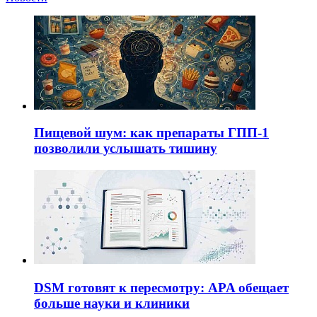
Пищевой шум: как препараты ГПП-1
позволили услышать тишину
DSM готовят к пересмотру: APA обещает
больше науки и клиники