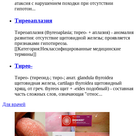
атаксия с нарушением походки при отсутствии
гипотон...
Тиреоаплазия
Тиреоаплазия (thyreoaplasia; тирео- + аплазия) - аномалия
развития: отсутствие щитовидной железы; проявляется
признаками гипотиреоза.
[[Категория:Неклассифицированные медицинские
термины]]
Тирео-
Тирео- (тиреоид-; тиро-; анат. glandula thyroidea
щитовидная железа, cartilago thyroidea щитовидный
хрящ, от греч. thyreos щит + -eides подобный) - составная
часть сложных слов, означающая "относ...
Для врачей