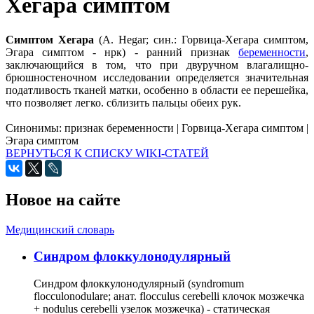
Хегара симптом
Симптом Хегара
(А. Hegar; син.: Горвица-Хегара симптом,
Эгара симптом - нрк) - ранний признак
беременности
,
заключающийся в том, что при двуручном влагалищно-
брюшностеночном исследовании определяется значительная
податливость тканей матки, особенно в области ее перешейка,
что позволяет легко. сблизить пальцы обеих рук.
Синонимы:
признак беременности
|
Горвица-Хегара симптом
|
Эгара симптом
ВЕРНУТЬСЯ К СПИСКУ WIKI-СТАТЕЙ
Новое на сайте
Медицинский словарь
Cиндром флоккулонодулярный
Синдром флоккулонодулярный (syndromum
flocculonodulare; анат. flocculus cerebelli клочок мозжечка
+ nodulus cerebelli узелок мозжечка) - статическая