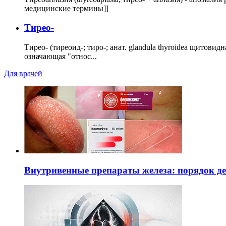
медицинские термины]]
Тирео-
Тирео- (тиреоид-; тиро-; анат. glandula thyroidea щитовид
означающая "относ...
Для врачей
Внутривенные препараты железа: порядок д