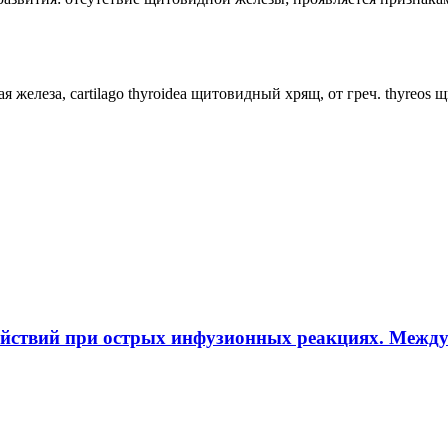
ная железа, cartilago thyroidea щитовидный хрящ, от греч. thyreos
ействий при острых инфузионных реакциях. Межд