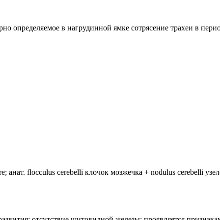
рно определяемое в нагрудинной ямке сотрясение трахеи в пери
анат. flocculus cerebelli клочок мозжечка + nodulus cerebelli уз
лия развития: отсутствие щитовидной железы; проявляется призн