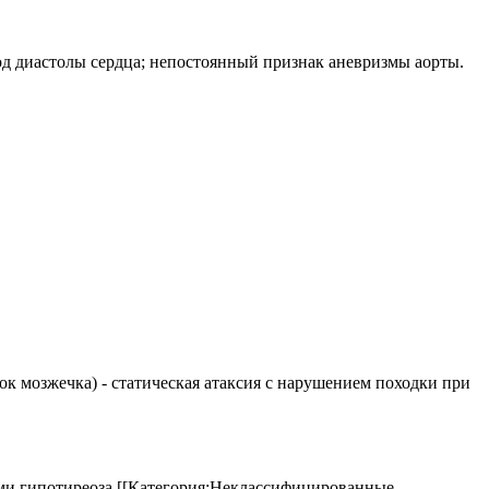
од диастолы сердца; непостоянный признак аневризмы аорты.
елок мозжечка) - статическая атаксия с нарушением походки при
аками гипотиреоза.[[Категория:Неклассифицированные