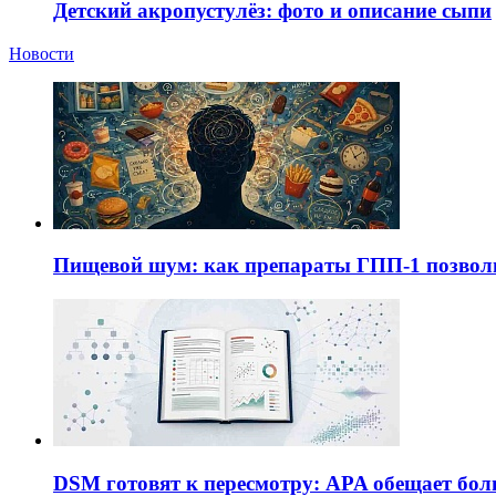
Детский акропустулёз: фото и описание сыпи
Новости
Пищевой шум: как препараты ГПП-1 позво
DSM готовят к пересмотру: APA обещает бол