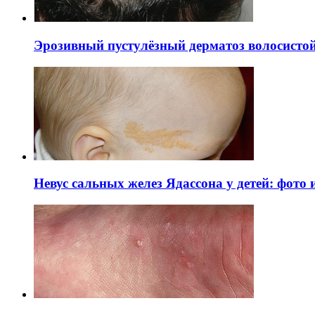
Эрозивный пустулёзный дерматоз волосистой 
Невус сальных желез Ядассона у детей: фото