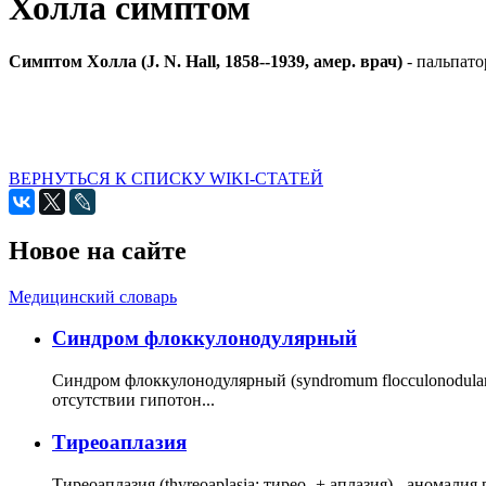
Холла симптом
Симптом Холла (J. N. Hall, 1858--1939, амер. врач)
- пальпато
ВЕРНУТЬСЯ К СПИСКУ WIKI-СТАТЕЙ
Новое на сайте
Медицинский словарь
Cиндром флоккулонодулярный
Синдром флоккулонодулярный (syndromum flocculonodulare; 
отсутствии гипотон...
Тиреоаплазия
Тиреоаплазия (thyreoaplasia; тирео- + аплазия) - анома