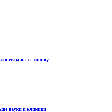
лили услышать тишину
ьше науки и клиники