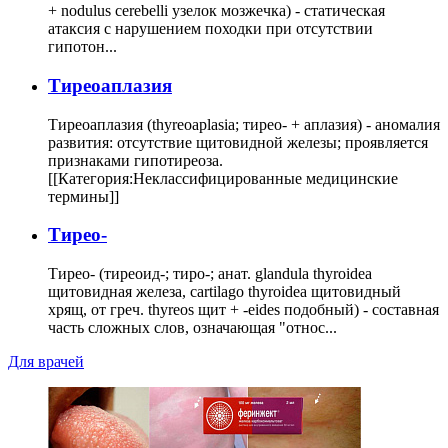
+ nodulus cerebelli узелок мозжечка) - статическая
атаксия с нарушением походки при отсутствии
гипотон...
Тиреоаплазия
Тиреоаплазия (thyreoaplasia; тирео- + аплазия) - аномалия
развития: отсутствие щитовидной железы; проявляется
признаками гипотиреоза.
[[Категория:Неклассифицированные медицинские
термины]]
Тирео-
Тирео- (тиреоид-; тиро-; анат. glandula thyroidea
щитовидная железа, cartilago thyroidea щитовидный
хрящ, от греч. thyreos щит + -eides подобный) - составная
часть сложных слов, означающая "относ...
Для врачей