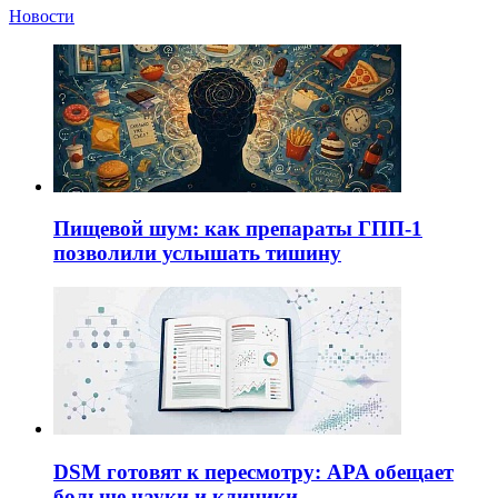
Новости
Пищевой шум: как препараты ГПП-1
позволили услышать тишину
DSM готовят к пересмотру: APA обещает
больше науки и клиники