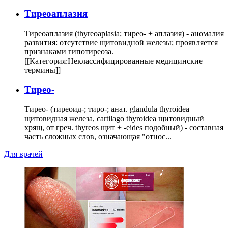
Тиреоаплазия
Тиреоаплазия (thyreoaplasia; тирео- + аплазия) - аномалия
развития: отсутствие щитовидной железы; проявляется
признаками гипотиреоза.
[[Категория:Неклассифицированные медицинские
термины]]
Тирео-
Тирео- (тиреоид-; тиро-; анат. glandula thyroidea
щитовидная железа, cartilago thyroidea щитовидный
хрящ, от греч. thyreos щит + -eides подобный) - составная
часть сложных слов, означающая "относ...
Для врачей