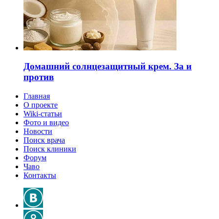
Домашний солнцезащитный крем. За и
против
Главная
О проекте
Wiki-статьи
Фото и видео
Новости
Поиск врача
Поиск клиники
Форум
Чаво
Контакты