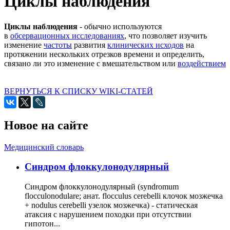
Циклы наблюдения
Циклы наблюдения
- обычно используются
в
обсервационных исследованиях
, что позволяет изучить
изменение
частоты
развития
клинических исходов
на
протяжении нескольких отрезков времени и определить,
связано ли это изменение с вмешательством или
воздействием
ВЕРНУТЬСЯ К СПИСКУ WIKI-СТАТЕЙ
Новое на сайте
Медицинский словарь
Cиндром флоккулонодулярный
Синдром флоккулонодулярный (syndromum
flocculonodulare; анат. flocculus cerebelli клочок мозжечка
+ nodulus cerebelli узелок мозжечка) - статическая
атаксия с нарушением походки при отсутствии
гипотон...