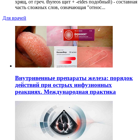
хрящ, от греч. thyreos щит + -eides подобный) - составная
часть сложных слов, означающая "относ...
Для врачей
Внутривенные препараты железа: порядок
действий при острых инфузионных
реакциях. Международная практика