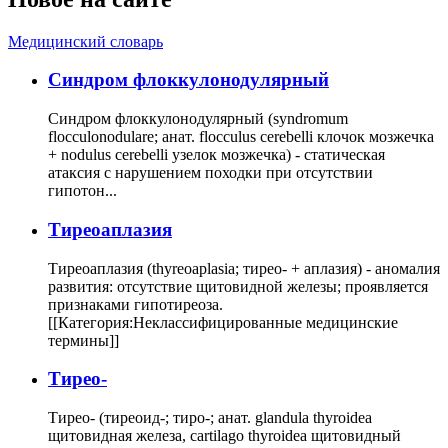
Медицинский словарь
Cиндром флоккулонодулярный
Синдром флоккулонодулярный (syndromum
flocculonodulare; анат. flocculus cerebelli клочок мозжечка
+ nodulus cerebelli узелок мозжечка) - статическая
атаксия с нарушением походки при отсутствии
гипотон...
Тиреоаплазия
Тиреоаплазия (thyreoaplasia; тирео- + аплазия) - аномалия
развития: отсутствие щитовидной железы; проявляется
признаками гипотиреоза.
[[Категория:Неклассифицированные медицинские
термины]]
Тирео-
Тирео- (тиреоид-; тиро-; анат. glandula thyroidea
щитовидная железа, cartilago thyroidea щитовидный