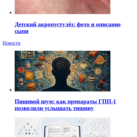
Детский акропустулёз: фото и описание
сыпи
Новости
Пищевой шум: как препараты ГПП-1
позволили услышать тишину