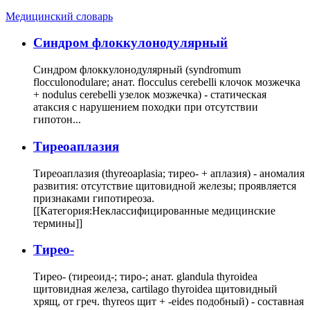
Медицинский словарь
Cиндром флоккулонодулярный
Синдром флоккулонодулярный (syndromum
flocculonodulare; анат. flocculus cerebelli клочок мозжечка
+ nodulus cerebelli узелок мозжечка) - статическая
атаксия с нарушением походки при отсутствии
гипотон...
Тиреоаплазия
Тиреоаплазия (thyreoaplasia; тирео- + аплазия) - аномалия
развития: отсутствие щитовидной железы; проявляется
признаками гипотиреоза.
[[Категория:Неклассифицированные медицинские
термины]]
Тирео-
Тирео- (тиреоид-; тиро-; анат. glandula thyroidea
щитовидная железа, cartilago thyroidea щитовидный
хрящ, от греч. thyreos щит + -eides подобный) - составная