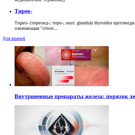
Тирео-
Тирео- (тиреоид-; тиро-; анат. glandula thyroidea щитовид
означающая "относ...
Для врачей
Внутривенные препараты железа: порядок д