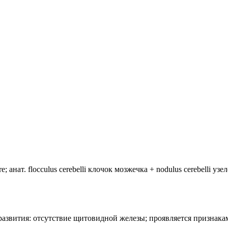
анат. flocculus cerebelli клочок мозжечка + nodulus cerebelli уз
лия развития: отсутствие щитовидной железы; проявляется призн