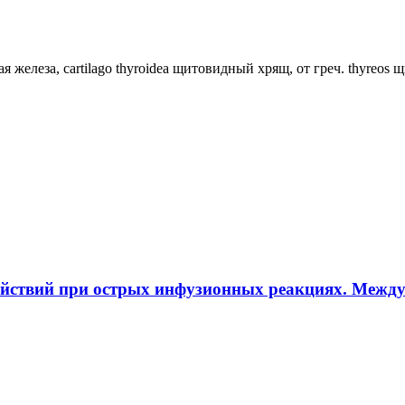
ная железа, cartilago thyroidea щитовидный хрящ, от греч. thyreos
ействий при острых инфузионных реакциях. Межд