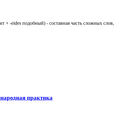
 щит + -eides подобный) - составная часть сложных слов,
ународная практика