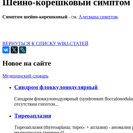
Шейно-корешковый симптом
Симптом шейно-корешковый
- см.
Адесмана симптом
.
ВЕРНУТЬСЯ К СПИСКУ WIKI-СТАТЕЙ
Новое на сайте
Медицинский словарь
Cиндром флоккулонодулярный
Синдром флоккулонодулярный (syndromum flocculonodulare; 
отсутствии гипотон...
Тиреоаплазия
Тиреоаплазия (thyreoaplasia; тирео- + аплазия) - анома
медицинские термины]]