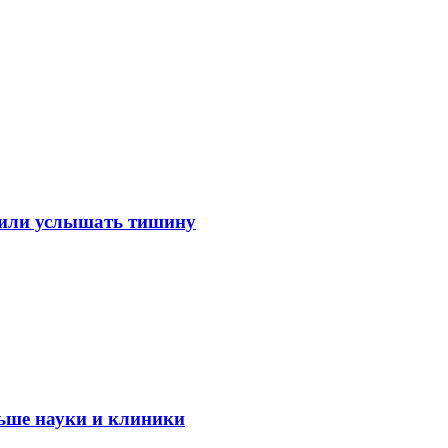
лили услышать тишину
ьше науки и клиники