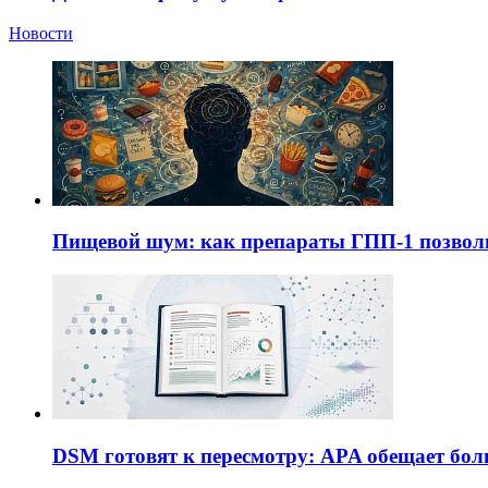
Новости
Пищевой шум: как препараты ГПП-1 позво
DSM готовят к пересмотру: APA обещает бол