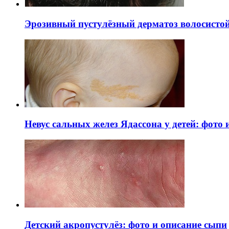
Эрозивный пустулёзный дерматоз волосистой 
Невус сальных желез Ядассона у детей: фото
Детский акропустулёз: фото и описание сыпи