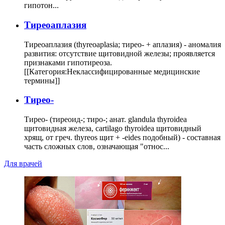
гипотон...
Тиреоаплазия
Тиреоаплазия (thyreoaplasia; тирео- + аплазия) - аномалия
развития: отсутствие щитовидной железы; проявляется
признаками гипотиреоза.
[[Категория:Неклассифицированные медицинские
термины]]
Тирео-
Тирео- (тиреоид-; тиро-; анат. glandula thyroidea
щитовидная железа, cartilago thyroidea щитовидный
хрящ, от греч. thyreos щит + -eides подобный) - составная
часть сложных слов, означающая "относ...
Для врачей