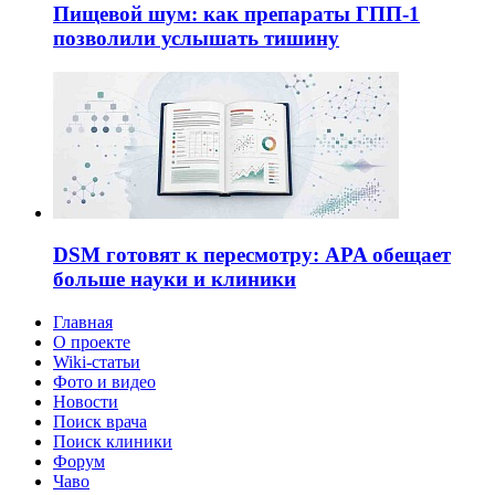
Пищевой шум: как препараты ГПП-1
позволили услышать тишину
DSM готовят к пересмотру: APA обещает
больше науки и клиники
Главная
О проекте
Wiki-статьи
Фото и видео
Новости
Поиск врача
Поиск клиники
Форум
Чаво