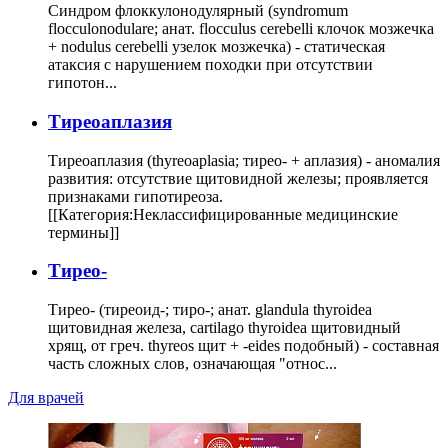
Синдром флоккулонодулярный (syndromum
flocculonodulare; анат. flocculus cerebelli клочок мозжечка
+ nodulus cerebelli узелок мозжечка) - статическая
атаксия с нарушением походки при отсутствии
гипотон...
Тиреоаплазия
Тиреоаплазия (thyreoaplasia; тирео- + аплазия) - аномалия
развития: отсутствие щитовидной железы; проявляется
признаками гипотиреоза.
[[Категория:Неклассифицированные медицинские
термины]]
Тирео-
Тирео- (тиреоид-; тиро-; анат. glandula thyroidea
щитовидная железа, cartilago thyroidea щитовидный
хрящ, от греч. thyreos щит + -eides подобный) - составная
часть сложных слов, означающая "относ...
Для врачей