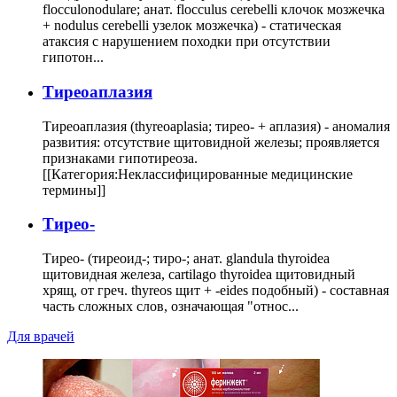
flocculonodulare; анат. flocculus cerebelli клочок мозжечка
+ nodulus cerebelli узелок мозжечка) - статическая
атаксия с нарушением походки при отсутствии
гипотон...
Тиреоаплазия
Тиреоаплазия (thyreoaplasia; тирео- + аплазия) - аномалия
развития: отсутствие щитовидной железы; проявляется
признаками гипотиреоза.
[[Категория:Неклассифицированные медицинские
термины]]
Тирео-
Тирео- (тиреоид-; тиро-; анат. glandula thyroidea
щитовидная железа, cartilago thyroidea щитовидный
хрящ, от греч. thyreos щит + -eides подобный) - составная
часть сложных слов, означающая "относ...
Для врачей