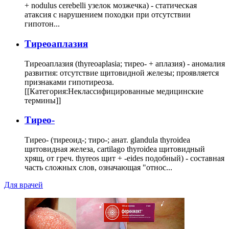
+ nodulus cerebelli узелок мозжечка) - статическая
атаксия с нарушением походки при отсутствии
гипотон...
Тиреоаплазия
Тиреоаплазия (thyreoaplasia; тирео- + аплазия) - аномалия
развития: отсутствие щитовидной железы; проявляется
признаками гипотиреоза.
[[Категория:Неклассифицированные медицинские
термины]]
Тирео-
Тирео- (тиреоид-; тиро-; анат. glandula thyroidea
щитовидная железа, cartilago thyroidea щитовидный
хрящ, от греч. thyreos щит + -eides подобный) - составная
часть сложных слов, означающая "относ...
Для врачей