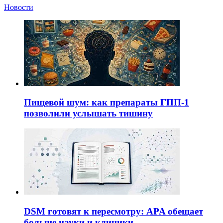
Новости
Пищевой шум: как препараты ГПП-1
позволили услышать тишину
DSM готовят к пересмотру: APA обещает
больше науки и клиники