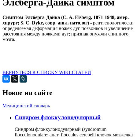
Элсберга-Дайка симптом
Симптом Элсберга-Дайка (С. A. Elsberg, 1871-1948, амер.
хирург; S. С. Dyke, совр. англ. патолог)
- рентгенологически
определяемая деформация ножек дуг позвонков и увеличение
расстояния между ножками дуг; признак опухоли спинного
мозга.
ВЕРНУТЬСЯ К СПИСКУ WIKI-СТАТЕЙ
Новое на сайте
Медицинский словарь
Cиндром флоккулонодулярный
Синдром флоккулонодулярный (syndromum
flocculonodulare; анат. flocculus cerebelli клочок мозжечка