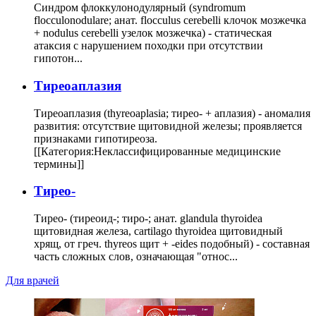
Синдром флоккулонодулярный (syndromum
flocculonodulare; анат. flocculus cerebelli клочок мозжечка
+ nodulus cerebelli узелок мозжечка) - статическая
атаксия с нарушением походки при отсутствии
гипотон...
Тиреоаплазия
Тиреоаплазия (thyreoaplasia; тирео- + аплазия) - аномалия
развития: отсутствие щитовидной железы; проявляется
признаками гипотиреоза.
[[Категория:Неклассифицированные медицинские
термины]]
Тирео-
Тирео- (тиреоид-; тиро-; анат. glandula thyroidea
щитовидная железа, cartilago thyroidea щитовидный
хрящ, от греч. thyreos щит + -eides подобный) - составная
часть сложных слов, означающая "относ...
Для врачей