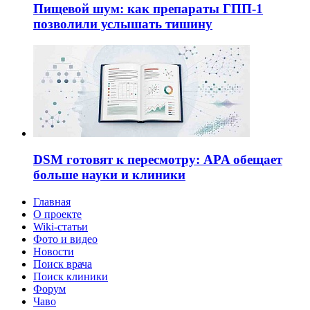
Пищевой шум: как препараты ГПП-1
позволили услышать тишину
DSM готовят к пересмотру: APA обещает
больше науки и клиники
Главная
О проекте
Wiki-статьи
Фото и видео
Новости
Поиск врача
Поиск клиники
Форум
Чаво