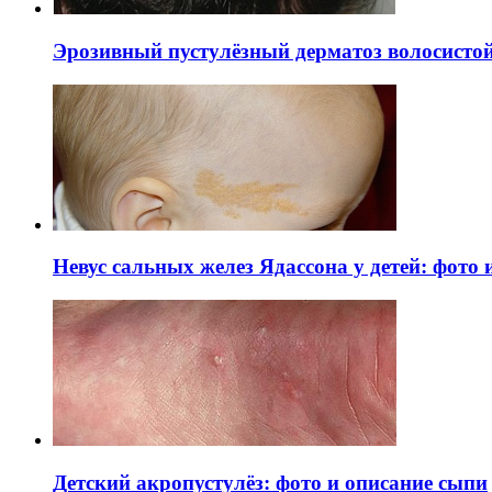
Эрозивный пустулёзный дерматоз волосистой 
Невус сальных желез Ядассона у детей: фото
Детский акропустулёз: фото и описание сыпи