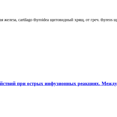
ная железа, cartilago thyroidea щитовидный хрящ, от греч. thyreos
ействий при острых инфузионных реакциях. Межд