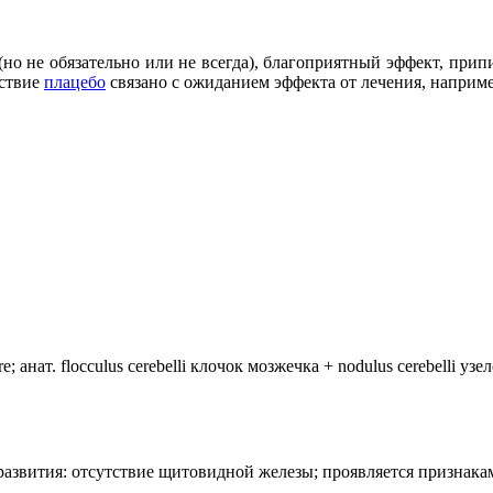
но не обязательно или не всегда), благоприятный эффект, при
йствие
плацебо
связано с ожиданием эффекта от лечения, наприме
анат. flocculus cerebelli клочок мозжечка + nodulus cerebelli уз
лия развития: отсутствие щитовидной железы; проявляется призн