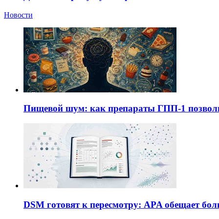
Новости
Пищевой шум: как препараты ГПП-1 позво
DSM готовят к пересмотру: APA обещает бол