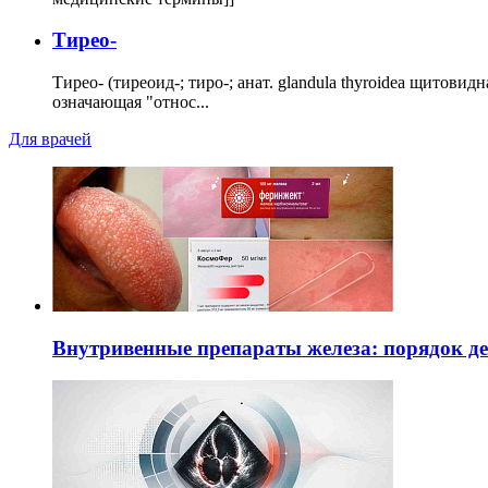
Тирео-
Тирео- (тиреоид-; тиро-; анат. glandula thyroidea щитовид
означающая "относ...
Для врачей
Внутривенные препараты железа: порядок д