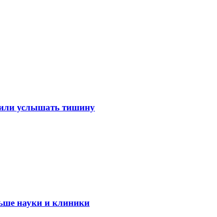
лили услышать тишину
ьше науки и клиники