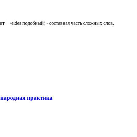
 щит + -eides подобный) - составная часть сложных слов,
ународная практика