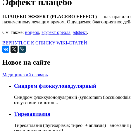
Эффект плацебо
ПЛАЦЕБО ЭФФЕКТ (PLACEBO EFFECT)
— как правило (
назначенному лечащим врачом. Ощущаемое благоприятное де
См. также:
ноцебо
,
эффект ореола
,
эффект
.
ВЕРНУТЬСЯ К СПИСКУ WIKI-СТАТЕЙ
Новое на сайте
Медицинский словарь
Cиндром флоккулонодулярный
Синдром флоккулонодулярный (syndromum flocculonodulare; 
отсутствии гипотон...
Тиреоаплазия
Тиреоаплазия (thyreoaplasia; тирео- + аплазия) - анома
медицинские термины]]