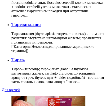
flocculonodulare; анат. flocculus cerebelli клочок мозжечка
+ nodulus cerebelli узелок мозжечка) - статическая
атаксия с нарушением походки при отсутствии
гипотон...
Тиреоаплазия
Тиреоаплазия (thyreoaplasia; тирео- + аплазия) - аномалия
развития: отсутствие щитовидной железы; проявляется
признаками гипотиреоза.
[[Категория:Неклассифицированные медицинские
термины]]
Тирео-
Тирео- (тиреоид-; тиро-; анат. glandula thyroidea
щитовидная железа, cartilago thyroidea щитовидный
хрящ, от греч. thyreos щит + -eides подобный) - составная
часть сложных слов, означающая "относ...
Для врачей