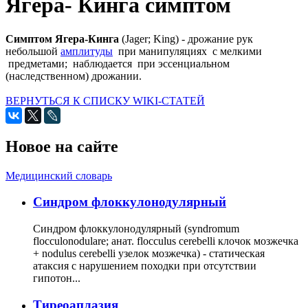
Ягера- Кинга симптом
Симптом Ягера-Кинга
(Jager; King) - дрожание рук
небольшой
амплитуды
при манипуляциях с мелкими
предметами; наблюдается при эссенциальном
(наследственном) дрожании.
ВЕРНУТЬСЯ К СПИСКУ WIKI-СТАТЕЙ
Новое на сайте
Медицинский словарь
Cиндром флоккулонодулярный
Синдром флоккулонодулярный (syndromum
flocculonodulare; анат. flocculus cerebelli клочок мозжечка
+ nodulus cerebelli узелок мозжечка) - статическая
атаксия с нарушением походки при отсутствии
гипотон...
Тиреоаплазия