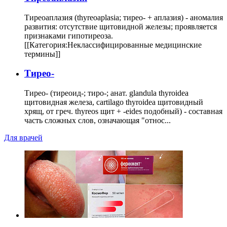
Тиреоаплазия (thyreoaplasia; тирео- + аплазия) - аномалия
развития: отсутствие щитовидной железы; проявляется
признаками гипотиреоза.
[[Категория:Неклассифицированные медицинские
термины]]
Тирео-
Тирео- (тиреоид-; тиро-; анат. glandula thyroidea
щитовидная железа, cartilago thyroidea щитовидный
хрящ, от греч. thyreos щит + -eides подобный) - составная
часть сложных слов, означающая "относ...
Для врачей