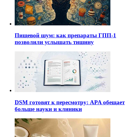
Пищевой шум: как препараты ГПП-1
позволили услышать тишину
DSM готовят к пересмотру: APA обещает
больше науки и клиники