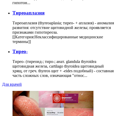
гипотон...
Тиреоаплазия
Тиреоаплазия (thyreoaplasia; тирео- + аплазия) - аномалия
развития: отсутствие щитовидной железы; проявляется
признаками гипотиреоза.
[[Категория:Неклассифицированные медицинские
термины]]
Тирео-
Тирео- (тиреоид-; тиро-; анат. glandula thyroidea
щитовидная железа, cartilago thyroidea щитовидный
хрящ, от греч. thyreos щит + -eides подобный) - составная
часть сложных слов, означающая "относ...
Для врачей