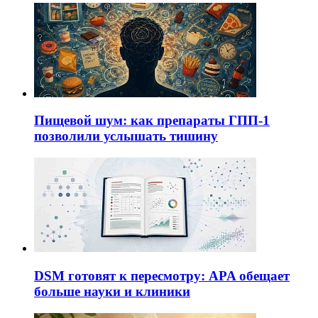
Пищевой шум: как препараты ГПП-1
позволили услышать тишину
DSM готовят к пересмотру: APA обещает
больше науки и клиники