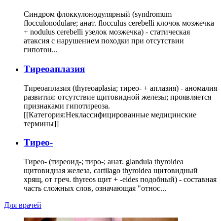
Синдром флоккулонодулярный (syndromum
flocculonodulare; анат. flocculus cerebelli клочок мозжечка
+ nodulus cerebelli узелок мозжечка) - статическая
атаксия с нарушением походки при отсутствии
гипотон...
Тиреоаплазия
Тиреоаплазия (thyreoaplasia; тирео- + аплазия) - аномалия
развития: отсутствие щитовидной железы; проявляется
признаками гипотиреоза.
[[Категория:Неклассифицированные медицинские
термины]]
Тирео-
Тирео- (тиреоид-; тиро-; анат. glandula thyroidea
щитовидная железа, cartilago thyroidea щитовидный
хрящ, от греч. thyreos щит + -eides подобный) - составная
часть сложных слов, означающая "относ...
Для врачей