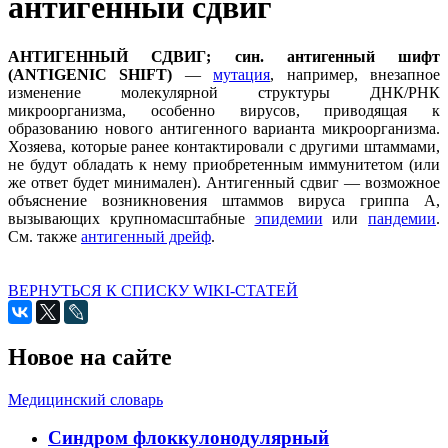
антигенный сдвиг
АНТИГЕННЫЙ СДВИГ; син. антигенный шифт
(ANTIGENIC SHIFT)
—
мутация
, например, внезапное
изменение молекулярной структуры ДНК/РНК
микроорганизма, особенно вирусов, приводящая к
образованию нового антигенного варианта микроорганизма.
Хозяева, которые ранее контактировали с другими штаммами,
не будут обладать к нему приобретенным иммунитетом (или
же ответ будет минимален). Антигенный сдвиг — возможное
объяснение возникновения штаммов вируса гриппа А,
вызывающих крупномасштабные
эпидемии
или
пандемии
.
Cм. также
антигенный дрейф
.
ВЕРНУТЬСЯ К СПИСКУ WIKI-СТАТЕЙ
Новое на сайте
Медицинский словарь
Cиндром флоккулонодулярный