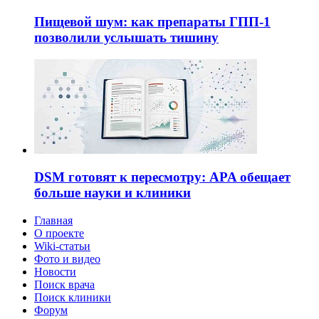
Пищевой шум: как препараты ГПП-1
позволили услышать тишину
DSM готовят к пересмотру: APA обещает
больше науки и клиники
Главная
О проекте
Wiki-статьи
Фото и видео
Новости
Поиск врача
Поиск клиники
Форум