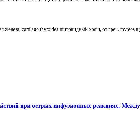
ная железа, cartilago thyroidea щитовидный хрящ, от греч. thyreos
ействий при острых инфузионных реакциях. Межд