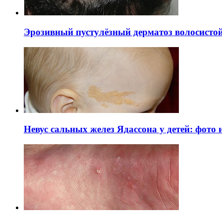
Эрозивный пустулёзный дерматоз волосистой 
Невус сальных желез Ядассона у детей: фото