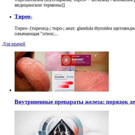
медицинские термины]]
Тирео-
Тирео- (тиреоид-; тиро-; анат. glandula thyroidea щитовид
означающая "относ...
Для врачей
Внутривенные препараты железа: порядок д