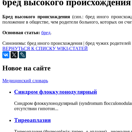
бред высокого происхождения
Бред высокого происхождения
(син.: бред иного происхож
положение в обществе, чем родители больного, которых он счи
Основная статья:
бред
.
Синонимы:
бред иного происхождения
|
бред чужих родителей
ВЕРНУТЬСЯ К СПИСКУ WIKI-СТАТЕЙ
Новое на сайте
Медицинский словарь
Cиндром флоккулонодулярный
Синдром флоккулонодулярный (syndromum flocculonodulare; 
отсутствии гипотон...
Тиреоаплазия
Тиреоаплазия (thyreoaplasia; тирео- + аплазия) - анома