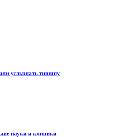
лили услышать тишину
ьше науки и клиники