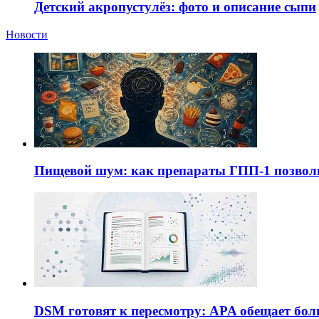
Детский акропустулёз: фото и описание сыпи
Новости
Пищевой шум: как препараты ГПП-1 позво
DSM готовят к пересмотру: APA обещает бол