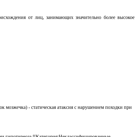
исхождения от лиц, занимающих значительно более высокое
елок мозжечка) - статическая атаксия с нарушением походки при
аками гипотиреоза.[[Категория:Неклассифицированные