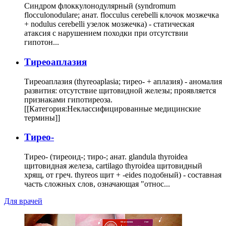
Синдром флоккулонодулярный (syndromum
flocculonodulare; анат. flocculus cerebelli клочок мозжечка
+ nodulus cerebelli узелок мозжечка) - статическая
атаксия с нарушением походки при отсутствии
гипотон...
Тиреоаплазия
Тиреоаплазия (thyreoaplasia; тирео- + аплазия) - аномалия
развития: отсутствие щитовидной железы; проявляется
признаками гипотиреоза.
[[Категория:Неклассифицированные медицинские
термины]]
Тирео-
Тирео- (тиреоид-; тиро-; анат. glandula thyroidea
щитовидная железа, cartilago thyroidea щитовидный
хрящ, от греч. thyreos щит + -eides подобный) - составная
часть сложных слов, означающая "относ...
Для врачей