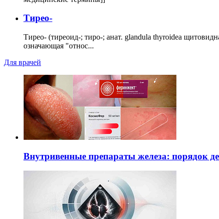
Тирео-
Тирео- (тиреоид-; тиро-; анат. glandula thyroidea щитовид
означающая "относ...
Для врачей
Внутривенные препараты железа: порядок д