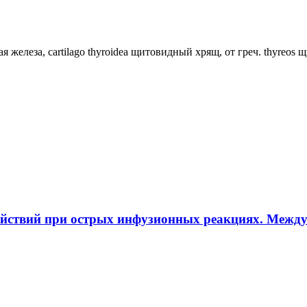
ная железа, cartilago thyroidea щитовидный хрящ, от греч. thyreos
ействий при острых инфузионных реакциях. Межд