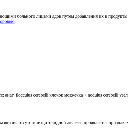
щими больного лицами ядов путем добавления их в продукты пит
доровью
.
анат. flocculus cerebelli клочок мозжечка + nodulus cerebelli уз
лия развития: отсутствие щитовидной железы; проявляется призн