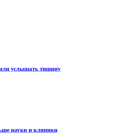
лили услышать тишину
ьше науки и клиники