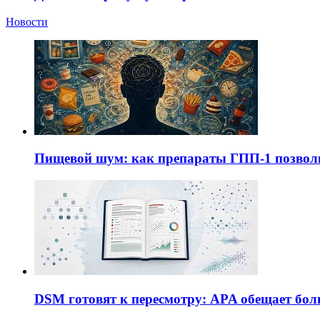
Новости
Пищевой шум: как препараты ГПП-1 позво
DSM готовят к пересмотру: APA обещает бол