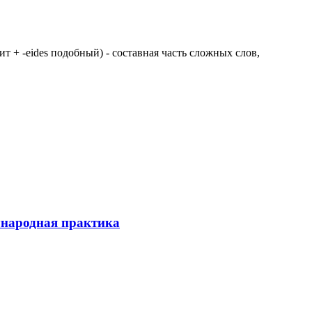
 щит + -eides подобный) - составная часть сложных слов,
ународная практика