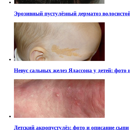
Эрозивный пустулёзный дерматоз волосистой 
Невус сальных желез Ядассона у детей: фото
Детский акропустулёз: фото и описание сыпи