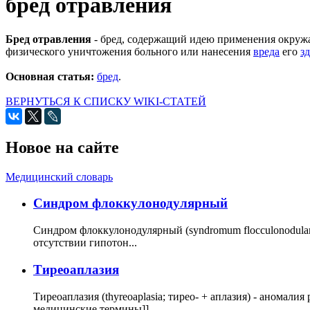
бред отравления
Бред отравления
- бред, содержащий идею применения окружаю
физического уничтожения больного или нанесения
вреда
его
з
Основная статья:
бред
.
ВЕРНУТЬСЯ К СПИСКУ WIKI-СТАТЕЙ
Новое на сайте
Медицинский словарь
Cиндром флоккулонодулярный
Синдром флоккулонодулярный (syndromum flocculonodulare; 
отсутствии гипотон...
Тиреоаплазия
Тиреоаплазия (thyreoaplasia; тирео- + аплазия) - анома
медицинские термины]]