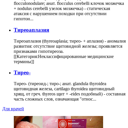
flocculonodulare; анат. flocculus cerebelli клочок мозжечка
+ nodulus cerebelli узелок мозжечка) - статическая
атаксия с нарушением походки при отсутствии
гипотон...
Тиреоаплазия
Тиреоаплазия (thyreoaplasia; тирео- + аплазия) - аномалия
развития: отсутствие щитовидной железы; проявляется
признаками гипотиреоза.
[[Категория:Неклассифицированные медицинские
термины]]
Тирео-
Тирео- (тиреоид-; тиро-; анат. glandula thyroidea
щитовидная железа, cartilago thyroidea щитовидный
хрящ, от греч. thyreos щит + -eides подобный) - составная
часть сложных слов, означающая "относ...
Для врачей