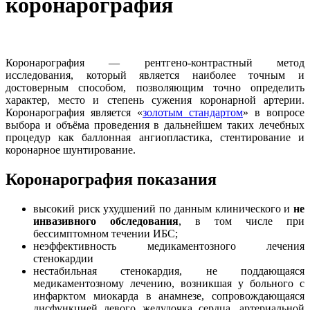
коронарография
Коронарография — рентгено-контрастный метод
исследования, который является наиболее точным и
достоверным способом, позволяющим точно определить
характер, место и степень сужения коронарной артерии.
Коронарография является «
золотым стандартом
» в вопросе
выбора и объёма проведения в дальнейшем таких лечебных
процедур как баллонная ангиопластика, стентирование и
коронарное шунтирование.
Коронарография показания
высокий риск ухудшений по данным клинического и
не
инвазивного обследования
, в том числе при
бессимптомном течении ИБС;
неэффективность медикаментозного лечения
стенокардии
нестабильная стенокардия, не поддающаяся
медикаментозному лечению, возникшая у больного с
инфарктом миокарда в анамнезе, сопровождающаяся
дисфункцией левого желудочка сердца, артериальной