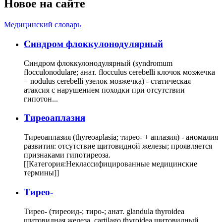
Новое на сайте
Медицинский словарь
Cиндром флоккулонодулярный
Синдром флоккулонодулярный (syndromum
flocculonodulare; анат. flocculus cerebelli клочок мозжечка
+ nodulus cerebelli узелок мозжечка) - статическая
атаксия с нарушением походки при отсутствии
гипотон...
Тиреоаплазия
Тиреоаплазия (thyreoaplasia; тирео- + аплазия) - аномалия
развития: отсутствие щитовидной железы; проявляется
признаками гипотиреоза.
[[Категория:Неклассифицированные медицинские
термины]]
Тирео-
Тирео- (тиреоид-; тиро-; анат. glandula thyroidea
щитовидная железа, cartilago thyroidea щитовидный