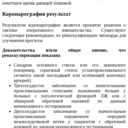
некоторое время давящей повязкой.
Коронарография результат
Результатом коронарографии является принятие решения о
тактике оперативного вмешательства. Существуют
следующие рекомендации по реваскуляризации миокарда для
улучшения прогноза
Доказательства и/или общее мнение, что
реваскуляризация показана
Синдром основного ствола или его эквивалент
(например, серьезный стеноз устья/проксимального
сегмента левой нисходящей или огибающей венечных
артерий)
Трехсосудистое заболевание со значительными
проксимальными стенозами: выживание больше у
больных с патологической функцией ЛЖ или с
обширной обратимой ишемией по данным
неинвазивного тестирования
Двухсосудистое заболевание со значительным
проксимальным поражением передней
межжелудочковой ветви у пациентов с обратимой
ишемией по данным неинвазивного тестирования