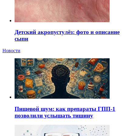
Детский акропустулёз: фото и описание
сыпи
Новости
Пищевой шум: как препараты ГПП-1
позволили услышать тишину