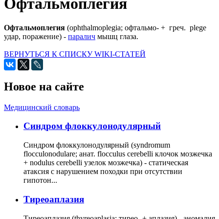
Офтальмоплегия
Офтальмоплегия
(ophthalmoplegia; офтальмо- + греч. plege
удар, поражение) -
паралич
мышц глаза.
ВЕРНУТЬСЯ К СПИСКУ WIKI-СТАТЕЙ
Новое на сайте
Медицинский словарь
Cиндром флоккулонодулярный
Синдром флоккулонодулярный (syndromum
flocculonodulare; анат. flocculus cerebelli клочок мозжечка
+ nodulus cerebelli узелок мозжечка) - статическая
атаксия с нарушением походки при отсутствии
гипотон...
Тиреоаплазия
Тиреоаплазия (thyreoaplasia; тирео- + аплазия) - аномалия