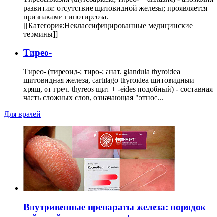
развития: отсутствие щитовидной железы; проявляется
признаками гипотиреоза.
[[Категория:Неклассифицированные медицинские
термины]]
Тирео-
Тирео- (тиреоид-; тиро-; анат. glandula thyroidea
щитовидная железа, cartilago thyroidea щитовидный
хрящ, от греч. thyreos щит + -eides подобный) - составная
часть сложных слов, означающая "относ...
Для врачей
Внутривенные препараты железа: порядок