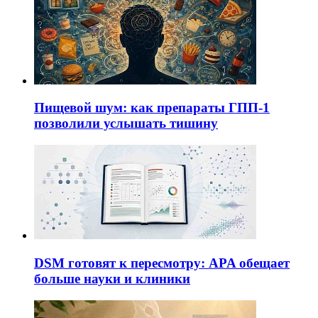
Пищевой шум: как препараты ГПП-1
позволили услышать тишину
DSM готовят к пересмотру: APA обещает
больше науки и клиники