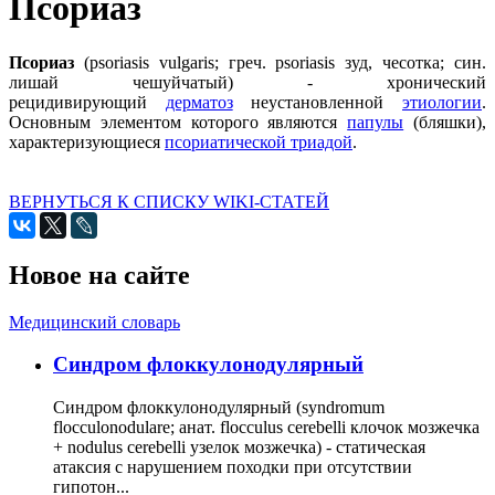
Псориаз
Псориаз
(psoriasis vulgaris; греч. psoriasis зуд, чесотка; син.
лишай чешуйчатый) - хронический
рецидивирующий
дерматоз
неустановленной
этиологии
.
Основным элементом которого являются
папулы
(бляшки),
характеризующиеся
псориатической триадой
.
ВЕРНУТЬСЯ К СПИСКУ WIKI-СТАТЕЙ
Новое на сайте
Медицинский словарь
Cиндром флоккулонодулярный
Синдром флоккулонодулярный (syndromum
flocculonodulare; анат. flocculus cerebelli клочок мозжечка
+ nodulus cerebelli узелок мозжечка) - статическая
атаксия с нарушением походки при отсутствии
гипотон...