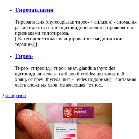
Тиреоаплазия
Тиреоаплазия (thyreoaplasia; тирео- + аплазия) - аномалия
развития: отсутствие щитовидной железы; проявляется
признаками гипотиреоза.
[[Категория:Неклассифицированные медицинские
термины]]
Тирео-
Тирео- (тиреоид-; тиро-; анат. glandula thyroidea
щитовидная железа, cartilago thyroidea щитовидный
хрящ, от греч. thyreos щит + -eides подобный) - составная
часть сложных слов, означающая "относ...
Для врачей