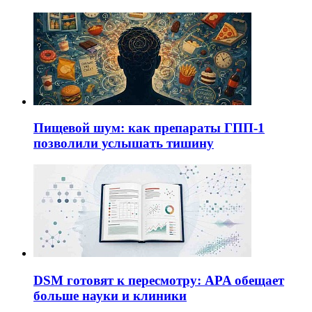
Пищевой шум: как препараты ГПП-1
позволили услышать тишину
DSM готовят к пересмотру: APA обещает
больше науки и клиники