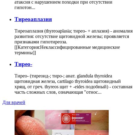
атаксия с нарушением походки при отсутствии
гипотон...
Тиреоаплазия
Тиреоаплазия (thyreoaplasia; тирео- + аплазия) - аномалия
развития: отсутствие щитовидной железы; проявляется
признаками гипотиреоза.
[[Категория:Неклассифицированные медицинские
термины]]
Тирео-
Тирео- (тиреоид-; тиро-; анат. glandula thyroidea
щитовидная железа, cartilago thyroidea щитовидный
хрящ, от греч. thyreos щит + -eides подобный) - составная
часть сложных слов, означающая "относ...
Для врачей